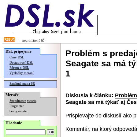
neprihlásený
Problém s preda
DSL pripojenie
Ceny DSL
Seagate sa má týk
Dostupnosť DSL
Fórum o DSL
1
Výsledky meraní
Satelitná mapa SR
Diskusia k článku:
Problém
Merače
Seagate sa má týkať aj Česk
Speedmeter
Merania
Pingmeter
Googlemeter
Prispievajte do diskusií ako
p
Hľadanie
Komentár, na ktorý odpovedá