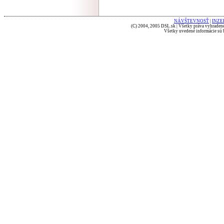
NÁVŠTEVNOSŤ
|
INZE
(C) 2004, 2005 DSL.sk | Všetky práva vyhradené
Všetky uvedené informácie sú b