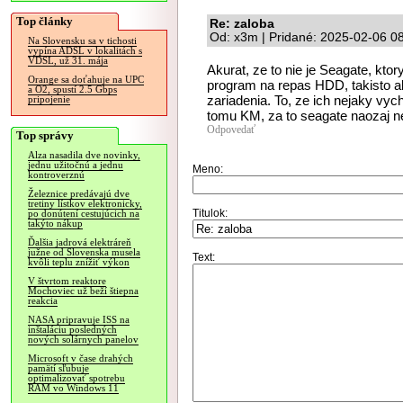
Top články
Re: zaloba
Od: x3m | Pridané: 2025-02-06 0
Na Slovensku sa v tichosti
vypína ADSL v lokalitách s
VDSL, už 31. mája
Akurat, ze to nie je Seagate, kt
Orange sa doťahuje na UPC
program na repas HDD, takisto a
a O2, spustí 2.5 Gbps
zariadenia. To, ze ich nejaky vy
pripojenie
tomu KM, za to seagate naozaj 
Odpovedať
Top správy
Alza nasadila dve novinky,
jednu užitočnú a jednu
Meno:
kontroverznú
Železnice predávajú dve
tretiny lístkov elektronicky,
Titulok:
po donútení cestujúcich na
takýto nákup
Ďalšia jadrová elektráreň
južne od Slovenska musela
Text:
kvôli teplu znížiť výkon
V štvrtom reaktore
Mochoviec už beží štiepna
reakcia
NASA pripravuje ISS na
inštaláciu posledných
nových solárnych panelov
Microsoft v čase drahých
pamätí sľubuje
optimalizovať spotrebu
RAM vo Windows 11