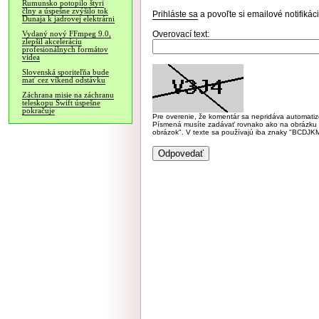
Rumunsko potopilo štyri
člny a úspešne zvýšilo tok
Prihláste sa
a povoľte si emailové notifiká
Dunaja k jadrovej elektrárni
Overovací text:
Vydaný nový FFmpeg 9.0,
zlepšil akceleráciu
profesionálnych formátov
videa
Slovenská sporiteľňa bude
mať cez víkend odstávku
Záchrana misie na záchranu
teleskopu Swift úspešne
pokračuje
Pre overenie, že komentár sa nepridáva automatizov
Písmená musíte zadávať rovnako ako na obrázku veľk
obrázok". V texte sa používajú iba znaky "BC