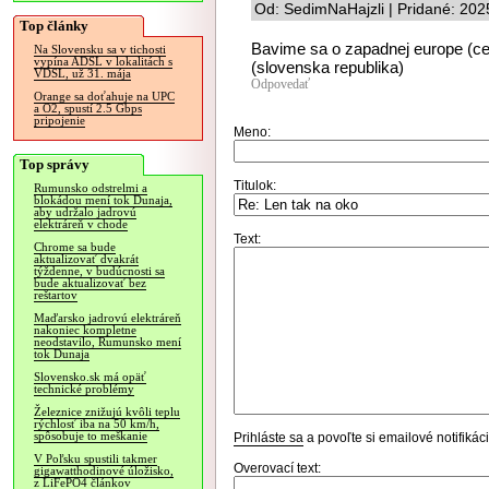
Od: SedimNaHajzli | Pridané: 202
Top články
Bavime sa o zapadnej europe (ce
Na Slovensku sa v tichosti
vypína ADSL v lokalitách s
(slovenska republika)
VDSL, už 31. mája
Odpovedať
Orange sa doťahuje na UPC
a O2, spustí 2.5 Gbps
pripojenie
Meno:
Top správy
Titulok:
Rumunsko odstrelmi a
blokádou mení tok Dunaja,
aby udržalo jadrovú
elektráreň v chode
Text:
Chrome sa bude
aktualizovať dvakrát
týždenne, v budúcnosti sa
bude aktualizovať bez
reštartov
Maďarsko jadrovú elektráreň
nakoniec kompletne
neodstavilo, Rumunsko mení
tok Dunaja
Slovensko.sk má opäť
technické problémy
Železnice znižujú kvôli teplu
rýchlosť iba na 50 km/h,
spôsobuje to meškanie
Prihláste sa
a povoľte si emailové notifiká
V Poľsku spustili takmer
Overovací text:
gigawatthodinové úložisko,
z LiFePO4 článkov