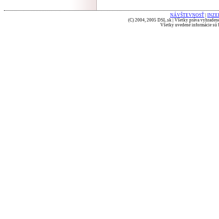
NÁVŠTEVNOSŤ
|
INZE
(C) 2004, 2005 DSL.sk | Všetky práva vyhradené
Všetky uvedené informácie sú b