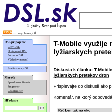
neprihlásený
T-Mobile využije
DSL pripojenie
Ceny DSL
lyžiarskych pret
Dostupnosť DSL
Fórum o DSL
Výsledky meraní
Satelitná mapa SR
Diskusia k článku:
T-Mobile
lyžiarskych pretekov dron
Merače
Speedmeter
Merania
Prispievajte do diskusií ako
p
Pingmeter
Googlemeter
Komentár, na ktorý odpovedá
Hľadanie
Re: Len tak na oko