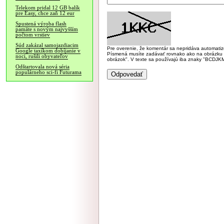
Telekom pridal 12 GB balík
pre Easy, chce zaň 12 eur
Spustená výroba flash
pamäte s novým najvyšším
počtom vrstiev
Súd zakázal samojazdiacim
Pre overenie, že komentár sa nepridáva automatizov
Google taxíkom dobíjanie v
Písmená musíte zadávať rovnako ako na obrázku veľk
noci, rušili obyvateľov
obrázok". V texte sa používajú iba znaky "BC
Odštartovala nová séria
populárneho sci-fi Futurama