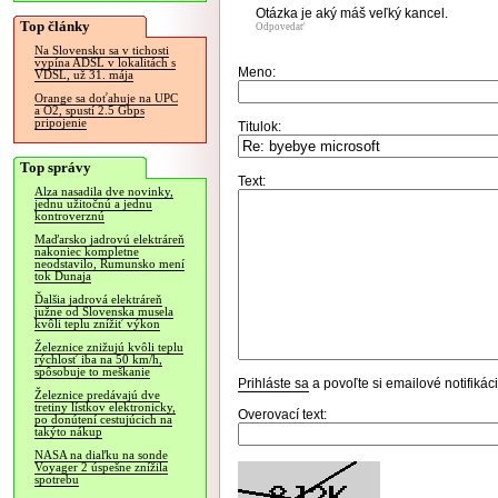
Otázka je aký máš veľký kancel.
Top články
Odpovedať
Na Slovensku sa v tichosti
vypína ADSL v lokalitách s
Meno:
VDSL, už 31. mája
Orange sa doťahuje na UPC
a O2, spustí 2.5 Gbps
pripojenie
Titulok:
Top správy
Text:
Alza nasadila dve novinky,
jednu užitočnú a jednu
kontroverznú
Maďarsko jadrovú elektráreň
nakoniec kompletne
neodstavilo, Rumunsko mení
tok Dunaja
Ďalšia jadrová elektráreň
južne od Slovenska musela
kvôli teplu znížiť výkon
Železnice znižujú kvôli teplu
rýchlosť iba na 50 km/h,
spôsobuje to meškanie
Prihláste sa
a povoľte si emailové notifiká
Železnice predávajú dve
tretiny lístkov elektronicky,
Overovací text:
po donútení cestujúcich na
takýto nákup
NASA na diaľku na sonde
Voyager 2 úspešne znížila
spotrebu