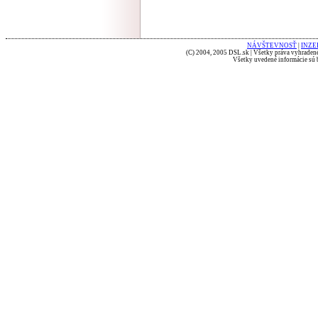
NÁVŠTEVNOSŤ
|
INZE
(C) 2004, 2005 DSL.sk | Všetky práva vyhradené
Všetky uvedené informácie sú b