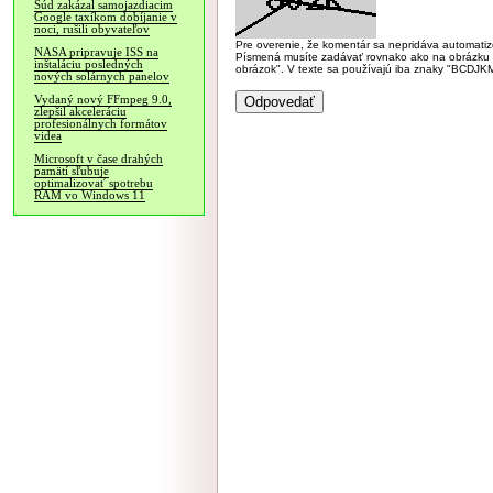
Súd zakázal samojazdiacim
Google taxíkom dobíjanie v
noci, rušili obyvateľov
Pre overenie, že komentár sa nepridáva automatizov
NASA pripravuje ISS na
Písmená musíte zadávať rovnako ako na obrázku veľk
inštaláciu posledných
obrázok". V texte sa používajú iba znaky "BC
nových solárnych panelov
Vydaný nový FFmpeg 9.0,
zlepšil akceleráciu
profesionálnych formátov
videa
Microsoft v čase drahých
pamätí sľubuje
optimalizovať spotrebu
RAM vo Windows 11