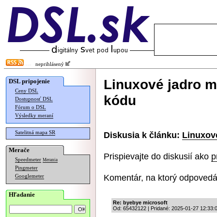
neprihlásený
Linuxové jadro m
DSL pripojenie
Ceny DSL
kódu
Dostupnosť DSL
Fórum o DSL
Výsledky meraní
Satelitná mapa SR
Diskusia k článku:
Linuxov
Merače
Prispievajte do diskusií ako
p
Speedmeter
Merania
Pingmeter
Komentár, na ktorý odpovedá
Googlemeter
Hľadanie
Re: byebye microsoft
Od: 65432122 | Pridané: 2025-01-27 12:33: