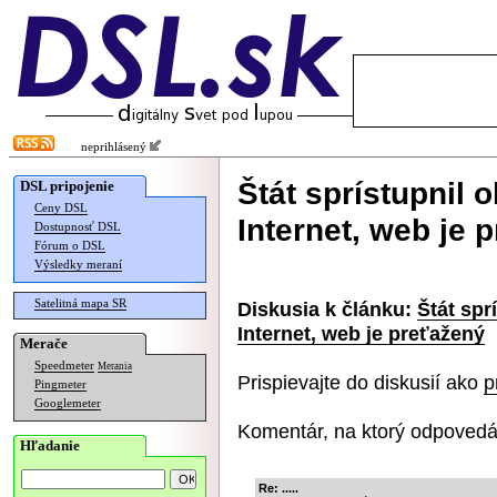
neprihlásený
Štát sprístupnil 
DSL pripojenie
Ceny DSL
Internet, web je 
Dostupnosť DSL
Fórum o DSL
Výsledky meraní
Satelitná mapa SR
Diskusia k článku:
Štát spr
Internet, web je preťažený
Merače
Speedmeter
Merania
Prispievajte do diskusií ako
p
Pingmeter
Googlemeter
Komentár, na ktorý odpovedá
Hľadanie
Re: .....