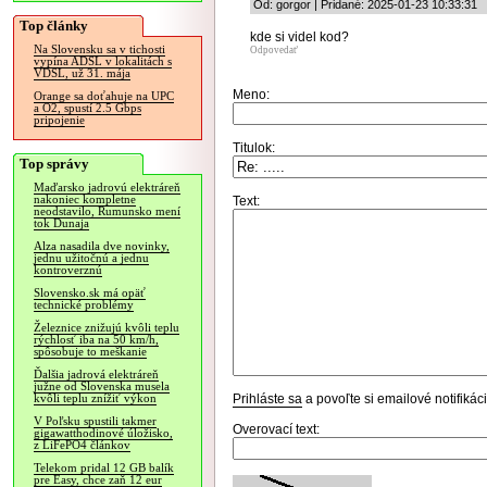
Od: gorgor | Pridané: 2025-01-23 10:33:31
Top články
kde si videl kod?
Na Slovensku sa v tichosti
Odpovedať
vypína ADSL v lokalitách s
VDSL, už 31. mája
Meno:
Orange sa doťahuje na UPC
a O2, spustí 2.5 Gbps
pripojenie
Titulok:
Top správy
Maďarsko jadrovú elektráreň
nakoniec kompletne
Text:
neodstavilo, Rumunsko mení
tok Dunaja
Alza nasadila dve novinky,
jednu užitočnú a jednu
kontroverznú
Slovensko.sk má opäť
technické problémy
Železnice znižujú kvôli teplu
rýchlosť iba na 50 km/h,
spôsobuje to meškanie
Ďalšia jadrová elektráreň
južne od Slovenska musela
Prihláste sa
a povoľte si emailové notifiká
kvôli teplu znížiť výkon
V Poľsku spustili takmer
Overovací text:
gigawatthodinové úložisko,
z LiFePO4 článkov
Telekom pridal 12 GB balík
pre Easy, chce zaň 12 eur