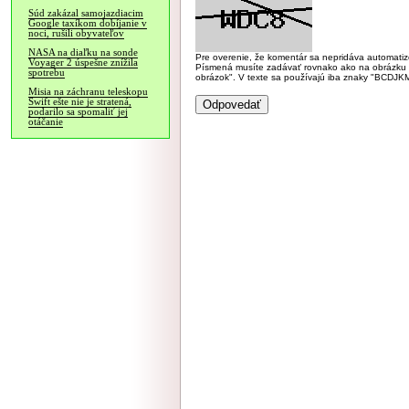
Súd zakázal samojazdiacim
Google taxíkom dobíjanie v
noci, rušili obyvateľov
NASA na diaľku na sonde
Pre overenie, že komentár sa nepridáva automatizov
Voyager 2 úspešne znížila
Písmená musíte zadávať rovnako ako na obrázku veľk
spotrebu
obrázok". V texte sa používajú iba znaky "BC
Misia na záchranu teleskopu
Swift ešte nie je stratená,
podarilo sa spomaliť jej
otáčanie