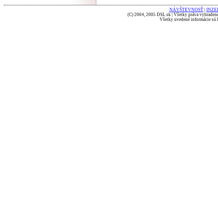
NÁVŠTEVNOSŤ
|
INZE
(C) 2004, 2005 DSL.sk | Všetky práva vyhradené
Všetky uvedené informácie sú b