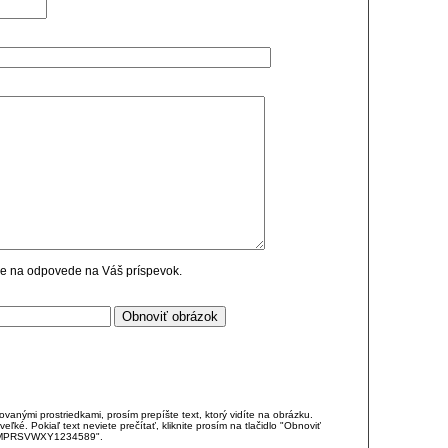
cie na odpovede na Váš príspevok.
anými prostriedkami, prosím prepíšte text, ktorý vidíte na obrázku.
é. Pokiaľ text neviete prečítať, kliknite prosím na tlačidlo "Obnoviť
DJKMPRSVWXY1234589".