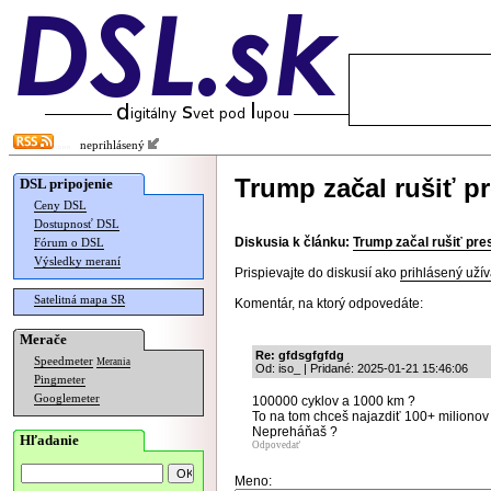
neprihlásený
Trump začal rušiť p
DSL pripojenie
Ceny DSL
Dostupnosť DSL
Diskusia k článku:
Trump začal rušiť pre
Fórum o DSL
Výsledky meraní
Prispievajte do diskusií ako
prihlásený užív
Satelitná mapa SR
Komentár, na ktorý odpovedáte:
Merače
Re: gfdsgfgfdg
Speedmeter
Merania
Od: iso_ | Pridané: 2025-01-21 15:46:06
Pingmeter
Googlemeter
100000 cyklov a 1000 km ?
To na tom chceš najazdiť 100+ milionov
Nepreháňaš ?
Hľadanie
Odpovedať
Meno: