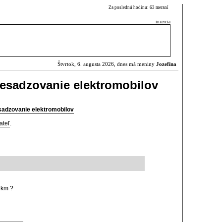
Za poslednú hodinu: 63 meraní
inzercia
Štvrtok, 6. augusta 2026, dnes má meniny
Jozefína
resadzovanie elektromobilov
sadzovanie elektromobilov
ateľ
.
 km ?