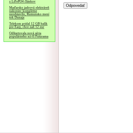
z LiFePO4 článkov
Maďarsko jadrovú elektráreň
nakoniec kompletne
neodstavilo, Rumunsko mení
tok Dunaja
Telekom pridal 12 GB balík
pre Easy, chce zaň 12 eur
Odštartovala nová séria
populárneho sci-fi Futurama