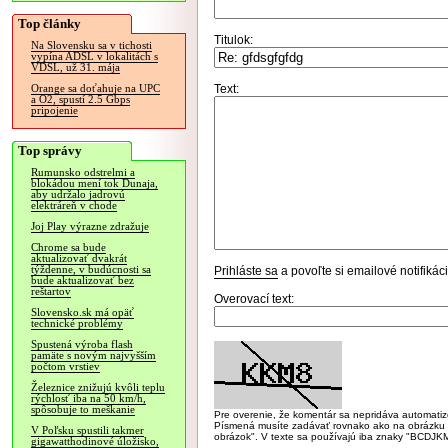
Top články
Titulok:
Na Slovensku sa v tichosti
vypína ADSL v lokalitách s
VDSL, už 31. mája
Text:
Orange sa doťahuje na UPC
a O2, spustí 2.5 Gbps
pripojenie
Top správy
Rumunsko odstrelmi a
blokádou mení tok Dunaja,
aby udržalo jadrovú
elektráreň v chode
Joj Play výrazne zdražuje
Chrome sa bude
aktualizovať dvakrát
týždenne, v budúcnosti sa
Prihláste sa
a povoľte si emailové notifiká
bude aktualizovať bez
reštartov
Overovací text:
Slovensko.sk má opäť
technické problémy
Spustená výroba flash
pamäte s novým najvyšším
počtom vrstiev
Železnice znižujú kvôli teplu
rýchlosť iba na 50 km/h,
spôsobuje to meškanie
Pre overenie, že komentár sa nepridáva automatizov
Písmená musíte zadávať rovnako ako na obrázku veľk
V Poľsku spustili takmer
obrázok". V texte sa používajú iba znaky "BC
gigawatthodinové úložisko,