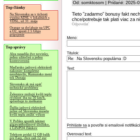
Od: somktosom | Pridané: 2025-0
Top články
Tieto "zadarmo" bonusy fakt nech
Na Slovensku sa v tichosti
vypína ADSL v lokalitách s
chce/potrebuje tak platí viac za 
VDSL, už 31. mája
Odpovedať
Orange sa doťahuje na UPC
a O2, spustí 2.5 Gbps
pripojenie
Meno:
Top správy
Titulok:
Alza nasadila dve novinky,
jednu užitočnú a jednu
kontroverznú
Maďarsko jadrovú elektráreň
Text:
nakoniec kompletne
neodstavilo, Rumunsko mení
tok Dunaja
Slovensko.sk má opäť
technické problémy
Železnice znižujú kvôli teplu
rýchlosť iba na 50 km/h,
spôsobuje to meškanie
Ďalšia jadrová elektráreň
južne od Slovenska musela
kvôli teplu znížiť výkon
V Poľsku spustili takmer
gigawatthodinové úložisko,
Prihláste sa
a povoľte si emailové notifiká
z LiFePO4 článkov
Overovací text:
Telekom pridal 12 GB balík
pre Easy, chce zaň 12 eur