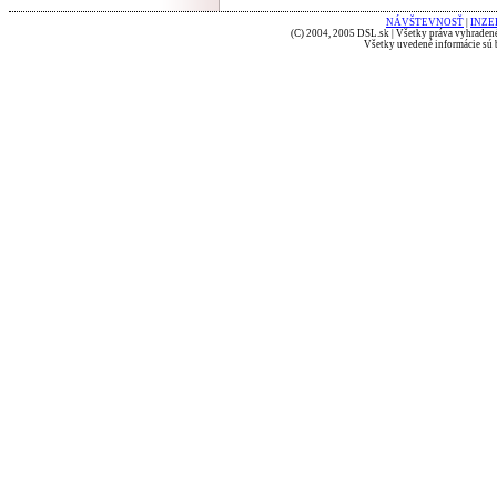
NÁVŠTEVNOSŤ
|
INZE
(C) 2004, 2005 DSL.sk | Všetky práva vyhradené
Všetky uvedené informácie sú b