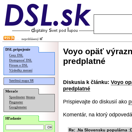
neprihlásený
Voyo opäť výrazne
DSL pripojenie
Ceny DSL
predplatné
Dostupnosť DSL
Fórum o DSL
Výsledky meraní
Satelitná mapa SR
Diskusia k článku:
Voyo opä
predplatné
Merače
Speedmeter
Merania
Prispievajte do diskusií ako
p
Pingmeter
Googlemeter
Komentár, na ktorý odpovedá
Hľadanie
Re: .Na Slovensku populárna :