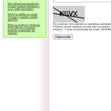
Súd zakázal samojazdiacim
Google taxíkom dobíjanie v
noci, rušili obyvateľov
NASA na diaľku na sonde
Voyager 2 úspešne znížila
spotrebu
Pre overenie, že komentár sa nepridáva automatizov
Misia na záchranu teleskopu
Písmená musíte zadávať rovnako ako na obrázku veľk
Swift ešte nie je stratená,
obrázok". V texte sa používajú iba znaky "BC
podarilo sa spomaliť jej
otáčanie