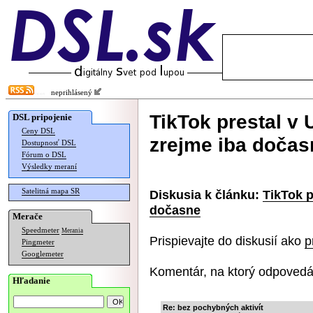
neprihlásený
TikTok prestal v 
DSL pripojenie
Ceny DSL
zrejme iba dočas
Dostupnosť DSL
Fórum o DSL
Výsledky meraní
Satelitná mapa SR
Diskusia k článku:
TikTok p
dočasne
Merače
Speedmeter
Merania
Prispievajte do diskusií ako
p
Pingmeter
Googlemeter
Komentár, na ktorý odpovedá
Hľadanie
Re: bez pochybných aktivít