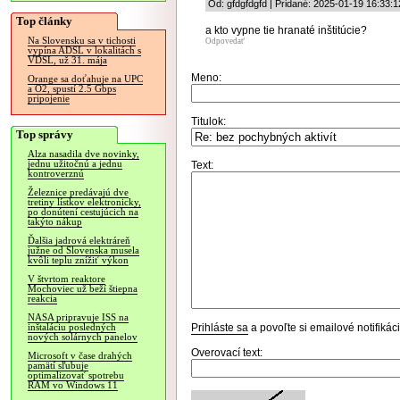
Od: gfdgfdgfd | Pridané: 2025-01-19 16:33:1
Top články
a kto vypne tie hranaté inštitúcie?
Na Slovensku sa v tichosti
Odpovedať
vypína ADSL v lokalitách s
VDSL, už 31. mája
Meno:
Orange sa doťahuje na UPC
a O2, spustí 2.5 Gbps
pripojenie
Titulok:
Top správy
Alza nasadila dve novinky,
jednu užitočnú a jednu
Text:
kontroverznú
Železnice predávajú dve
tretiny lístkov elektronicky,
po donútení cestujúcich na
takýto nákup
Ďalšia jadrová elektráreň
južne od Slovenska musela
kvôli teplu znížiť výkon
V štvrtom reaktore
Mochoviec už beží štiepna
reakcia
NASA pripravuje ISS na
Prihláste sa
a povoľte si emailové notifiká
inštaláciu posledných
nových solárnych panelov
Overovací text:
Microsoft v čase drahých
pamätí sľubuje
optimalizovať spotrebu
RAM vo Windows 11