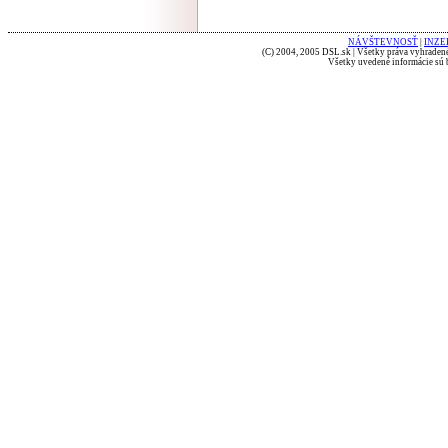
NÁVŠTEVNOSŤ
|
INZE
(C) 2004, 2005 DSL.sk | Všetky práva vyhradené
Všetky uvedené informácie sú b