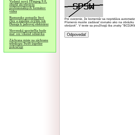
Vydaný nový FFmpeg 9.0,
zlepšil akceleráciu
profesionálnych formátov
videa
Rumunsko potopilo štyri
Pre overenie, že komentár sa nepridáva automatizov
člny a úspešne zvýšilo tok
Písmená musíte zadávať rovnako ako na obrázku veľk
Dunaja k jadrovej elektrárni
obrázok". V texte sa používajú iba znaky "BC
Slovenská sporiteľňa bude
mať cez víkend odstávku
Záchrana misie na záchranu
teleskopu Swift úspešne
pokračuje