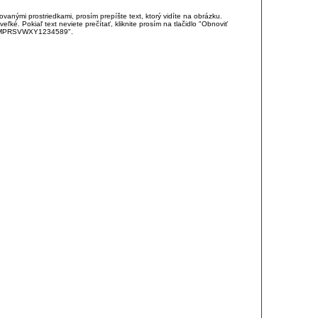
anými prostriedkami, prosím prepíšte text, ktorý vidíte na obrázku.
é. Pokiaľ text neviete prečítať, kliknite prosím na tlačidlo "Obnoviť
DJKMPRSVWXY1234589".