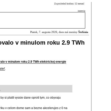
Za poslednú hodinu: 52 meraní
inzercia
Piatok, 7. augusta 2026, dnes má meniny
Štefánia
ovalo v minulom roku 2.9 TWh
lo v minulom roku 2.9 TWh elektrickej energie
ateľ
.
5
by si platit vyssie dane oproti tym, co obyvaju
ktriku v celom dome sam a bezne akcelerujes z 0 na