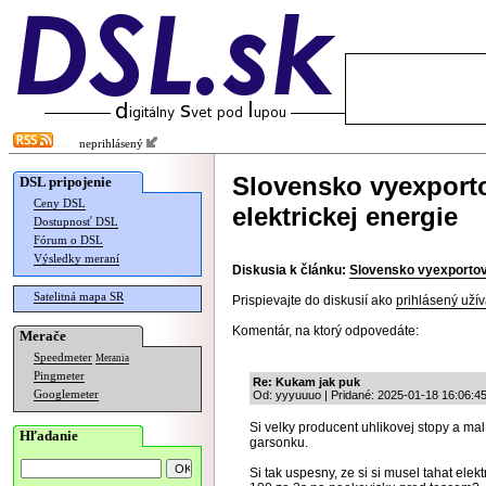
neprihlásený
Slovensko vyexport
DSL pripojenie
Ceny DSL
elektrickej energie
Dostupnosť DSL
Fórum o DSL
Výsledky meraní
Diskusia k článku:
Slovensko vyexportova
Satelitná mapa SR
Prispievajte do diskusií ako
prihlásený užív
Komentár, na ktorý odpovedáte:
Merače
Speedmeter
Merania
Pingmeter
Re: Kukam jak puk
Googlemeter
Od: yyyuuuo | Pridané: 2025-01-18 16:06:4
Si velky producent uhlikovej stopy a mal 
Hľadanie
garsonku.
Si tak uspesny, ze si si musel tahat ele