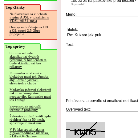
100 za 2s na paekovisku pred tescom?
Odpovedať
Top články
Na Slovensku sa v tichosti
Meno:
vypína ADSL v lokalitách s
VDSL, už 31. mája
Orange sa doťahuje na UPC
Titulok:
a O2, spustí 2.5 Gbps
pripojenie
Text:
Top správy
Chrome sa bude
aktualizovať dvakrát
týždenne, v budúcnosti sa
bude aktualizovať bez
reštartov
Rumunsko odstrelmi a
blokádou mení tok Dunaja,
aby udržalo jadrovú
elektráreň v chode
Maďarsko jadrovú elektráreň
nakoniec kompletne
neodstavilo, Rumunsko mení
tok Dunaja
Prihláste sa
a povoľte si emailové notifiká
Slovensko.sk má opäť
Overovací text:
technické problémy
Železnice znižujú kvôli teplu
rýchlosť iba na 50 km/h,
spôsobuje to meškanie
V Poľsku spustili takmer
gigawatthodinové úložisko,
z LiFePO4 článkov