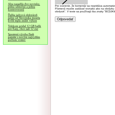
Alza nasadila dve novinky,
Pre overenie, že komentár sa nepridáva automatizov
jednu užitočnú a jednu
Písmená musíte zadávať rovnako ako na obrázku veľk
kontroverznú
obrázok". V texte sa používajú iba znaky "BC
Ďalšia jadrová elektráreň
južne od Slovenska musela
kvôli teplu znížiť výkon
Telekom pridal 12 GB balík
pre Easy, chce zaň 12 eur
Spustená výroba flash
pamäte s novým najvyšším
počtom vrstiev