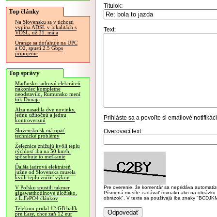
Titulok:
Top články
Na Slovensku sa v tichosti
vypína ADSL v lokalitách s
Text:
VDSL, už 31. mája
Orange sa doťahuje na UPC
a O2, spustí 2.5 Gbps
pripojenie
Top správy
Maďarsko jadrovú elektráreň
nakoniec kompletne
neodstavilo, Rumunsko mení
tok Dunaja
Alza nasadila dve novinky,
jednu užitočnú a jednu
Prihláste sa
a povoľte si emailové notifiká
kontroverznú
Slovensko.sk má opäť
Overovací text:
technické problémy
Železnice znižujú kvôli teplu
rýchlosť iba na 50 km/h,
spôsobuje to meškanie
Ďalšia jadrová elektráreň
južne od Slovenska musela
kvôli teplu znížiť výkon
Pre overenie, že komentár sa nepridáva automatizov
V Poľsku spustili takmer
Písmená musíte zadávať rovnako ako na obrázku veľk
gigawatthodinové úložisko,
obrázok". V texte sa používajú iba znaky "BC
z LiFePO4 článkov
Telekom pridal 12 GB balík
pre Easy, chce zaň 12 eur