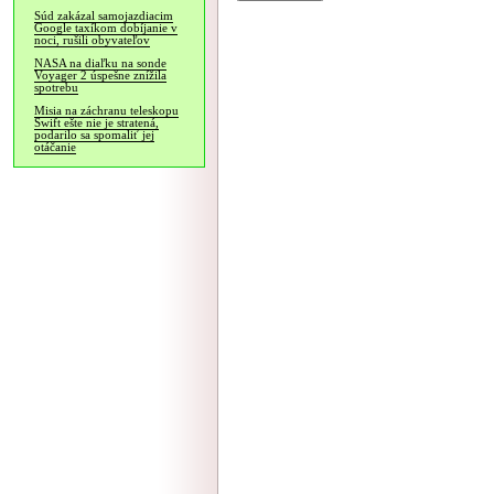
Súd zakázal samojazdiacim
Google taxíkom dobíjanie v
noci, rušili obyvateľov
NASA na diaľku na sonde
Voyager 2 úspešne znížila
spotrebu
Misia na záchranu teleskopu
Swift ešte nie je stratená,
podarilo sa spomaliť jej
otáčanie