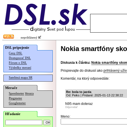
neprihlásený
Nokia smartfóny sko
DSL pripojenie
Ceny DSL
Dostupnosť DSL
Diskusia k článku:
Nokia smartfóny skonč
Fórum o DSL
Výsledky meraní
Prispievajte do diskusií ako
prihlásený užív
Satelitná mapa SR
Komentár, na ktorý odpovedáte:
Merače
Re: bola to jazda
Speedmeter
Merania
Od: Peiks | Pridané: 2025-01-13 22:38:22
Pingmeter
Googlemeter
N95 mam doteraz
Odpovedať
Hľadanie
Meno: