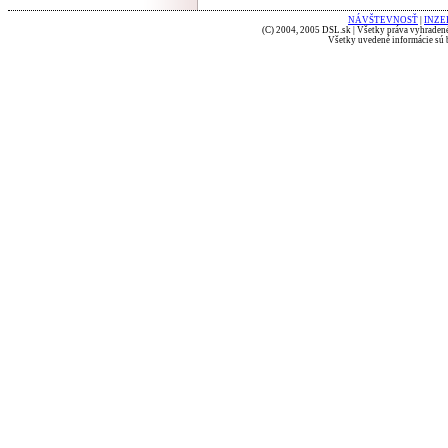
NÁVŠTEVNOSŤ
|
INZE
(C) 2004, 2005 DSL.sk | Všetky práva vyhradené
Všetky uvedené informácie sú b