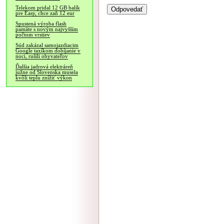
Telekom pridal 12 GB balík
pre Easy, chce zaň 12 eur
Spustená výroba flash
pamäte s novým najvyšším
počtom vrstiev
Súd zakázal samojazdiacim
Google taxíkom dobíjanie v
noci, rušili obyvateľov
Ďalšia jadrová elektráreň
južne od Slovenska musela
kvôli teplu znížiť výkon