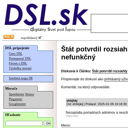
neprihlásený
Štát potvrdil rozsiah
DSL pripojenie
Ceny DSL
nefunkčný
Dostupnosť DSL
Fórum o DSL
Výsledky meraní
Diskusia k článku:
Štát potvrdil rozsiahl
Satelitná mapa SR
Prispievajte do diskusií ako
prihlásený užív
Komentár, na ktorý odpovedáte:
Merače
Speedmeter
Merania
Pingmeter
ehkjhkj
Googlemeter
Od: ehhkjklj | Pridané: 2025-01-09 19:18:39
Nezaplatia poriadnych adminov a nesch
Hľadanie
Odpovedať
Meno: