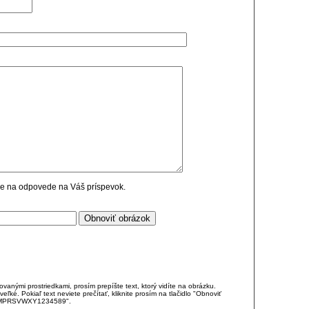
cie na odpovede na Váš príspevok.
anými prostriedkami, prosím prepíšte text, ktorý vidíte na obrázku.
é. Pokiaľ text neviete prečítať, kliknite prosím na tlačidlo "Obnoviť
DJKMPRSVWXY1234589".