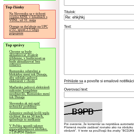
Top články
Titulok:
Na Slovensku sa v tichosti
vypína ADSL v lokalitách s
VDSL, už 31. mája
Text:
Orange sa doťahuje na UPC
a O2, spustí 2.5 Gbps
pripojenie
Top správy
Chrome sa bude
aktualizovať dvakrát
týždenne, v budúcnosti sa
bude aktualizovať bez
reštartov
Rumunsko odstrelmi a
blokádou mení tok Dunaja,
aby udržalo jadrovú
Prihláste sa
a povoľte si emailové notifiká
elektráreň v chode
Maďarsko jadrovú elektráreň
Overovací text:
nakoniec kompletne
neodstavilo, Rumunsko mení
tok Dunaja
Slovensko.sk má opäť
technické problémy
Železnice znižujú kvôli teplu
rýchlosť iba na 50 km/h,
spôsobuje to meškanie
Pre overenie, že komentár sa nepridáva automatizov
V Poľsku spustili takmer
Písmená musíte zadávať rovnako ako na obrázku veľk
gigawatthodinové úložisko,
obrázok". V texte sa používajú iba znaky "BC
z LiFePO4 článkov