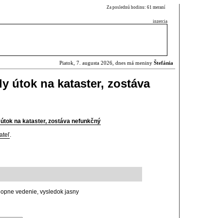
Za poslednú hodinu: 61 meraní
inzercia
Piatok, 7. augusta 2026, dnes má meniny
Štefánia
ly útok na kataster, zostáva
y útok na kataster, zostáva nefunkčný
ateľ
.
opne vedenie, vysledok jasny