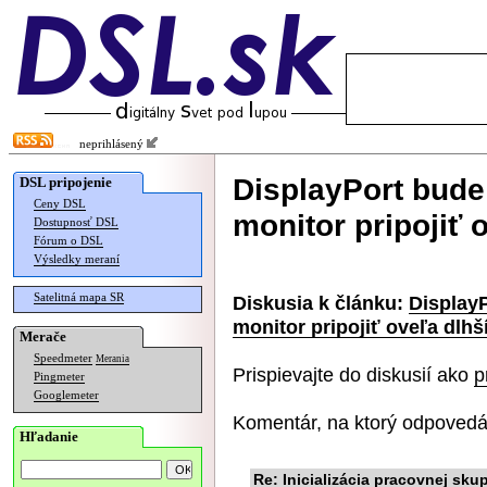
neprihlásený
DisplayPort bude
DSL pripojenie
Ceny DSL
monitor pripojiť
Dostupnosť DSL
Fórum o DSL
Výsledky meraní
Satelitná mapa SR
Diskusia k článku:
Display
monitor pripojiť oveľa dlh
Merače
Speedmeter
Merania
Prispievajte do diskusií ako
p
Pingmeter
Googlemeter
Komentár, na ktorý odpovedá
Hľadanie
Re: Inicializácia pracovnej sk