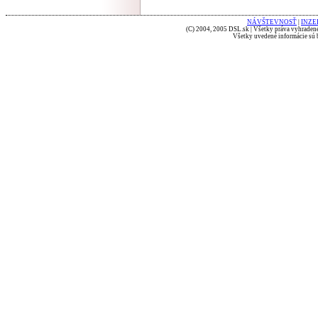
NÁVŠTEVNOSŤ
|
INZE
(C) 2004, 2005 DSL.sk | Všetky práva vyhradené
Všetky uvedené informácie sú b