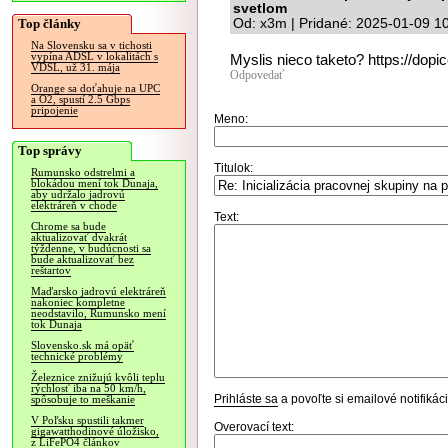
svetlom
Top články
Od: x3m | Pridané: 2025-01-09 1
Na Slovensku sa v tichosti
vypína ADSL v lokalitách s
Myslis nieco taketo? https://dopi
VDSL, už 31. mája
Odpovedať
Orange sa doťahuje na UPC
a O2, spustí 2.5 Gbps
pripojenie
Meno:
Top správy
Titulok:
Rumunsko odstrelmi a
blokádou mení tok Dunaja,
aby udržalo jadrovú
elektráreň v chode
Text:
Chrome sa bude
aktualizovať dvakrát
týždenne, v budúcnosti sa
bude aktualizovať bez
reštartov
Maďarsko jadrovú elektráreň
nakoniec kompletne
neodstavilo, Rumunsko mení
tok Dunaja
Slovensko.sk má opäť
technické problémy
Železnice znižujú kvôli teplu
rýchlosť iba na 50 km/h,
Prihláste sa
a povoľte si emailové notifiká
spôsobuje to meškanie
V Poľsku spustili takmer
Overovací text:
gigawatthodinové úložisko,
z LiFePO4 článkov