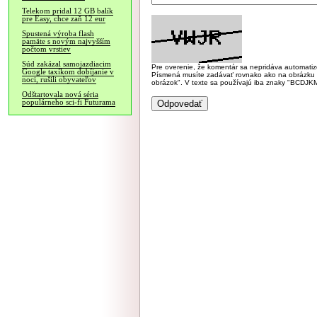
Telekom pridal 12 GB balík
pre Easy, chce zaň 12 eur
Spustená výroba flash
pamäte s novým najvyšším
počtom vrstiev
Súd zakázal samojazdiacim
Pre overenie, že komentár sa nepridáva automatizov
Google taxíkom dobíjanie v
Písmená musíte zadávať rovnako ako na obrázku veľk
noci, rušili obyvateľov
obrázok". V texte sa používajú iba znaky "BC
Odštartovala nová séria
populárneho sci-fi Futurama