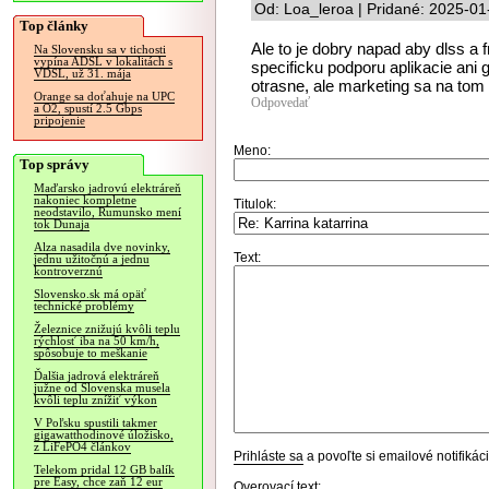
Od: Loa_leroa | Pridané: 2025-01
Top články
Ale to je dobry napad aby dlss a 
Na Slovensku sa v tichosti
vypína ADSL v lokalitách s
specificku podporu aplikacie ani 
VDSL, už 31. mája
otrasne, ale marketing sa na tom
Orange sa doťahuje na UPC
Odpovedať
a O2, spustí 2.5 Gbps
pripojenie
Meno:
Top správy
Maďarsko jadrovú elektráreň
nakoniec kompletne
Titulok:
neodstavilo, Rumunsko mení
tok Dunaja
Alza nasadila dve novinky,
Text:
jednu užitočnú a jednu
kontroverznú
Slovensko.sk má opäť
technické problémy
Železnice znižujú kvôli teplu
rýchlosť iba na 50 km/h,
spôsobuje to meškanie
Ďalšia jadrová elektráreň
južne od Slovenska musela
kvôli teplu znížiť výkon
V Poľsku spustili takmer
gigawatthodinové úložisko,
z LiFePO4 článkov
Prihláste sa
a povoľte si emailové notifiká
Telekom pridal 12 GB balík
pre Easy, chce zaň 12 eur
Overovací text: