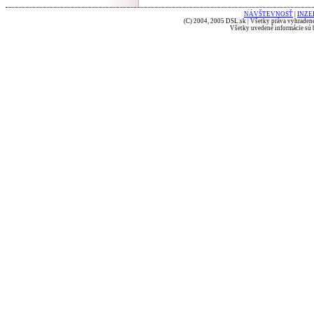
NÁVŠTEVNOSŤ
|
INZE
(C) 2004, 2005 DSL.sk | Všetky práva vyhradené
Všetky uvedené informácie sú b