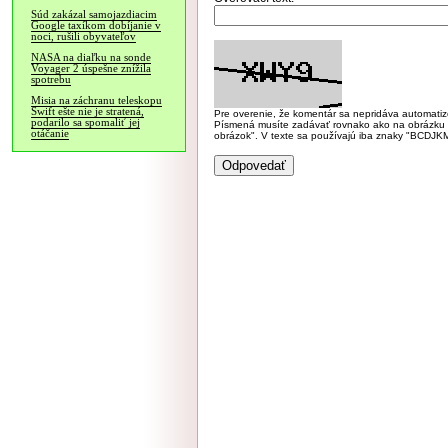
Súd zakázal samojazdiacim
Google taxíkom dobíjanie v
noci, rušili obyvateľov
NASA na diaľku na sonde
Voyager 2 úspešne znížila
spotrebu
Misia na záchranu teleskopu
Swift ešte nie je stratená,
Pre overenie, že komentár sa nepridáva automatizov
podarilo sa spomaliť jej
Písmená musíte zadávať rovnako ako na obrázku veľk
otáčanie
obrázok". V texte sa používajú iba znaky "BC