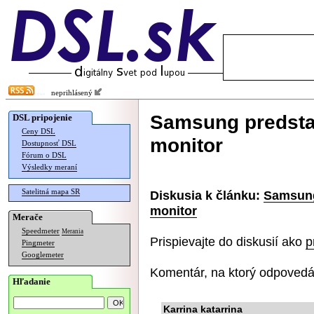
neprihlásený
Samsung predstav
DSL pripojenie
Ceny DSL
monitor
Dostupnosť DSL
Fórum o DSL
Výsledky meraní
Satelitná mapa SR
Diskusia k článku:
Samsung 
monitor
Merače
Speedmeter
Merania
Prispievajte do diskusií ako
p
Pingmeter
Googlemeter
Komentár, na ktorý odpovedá
Hľadanie
Karrina katarrina