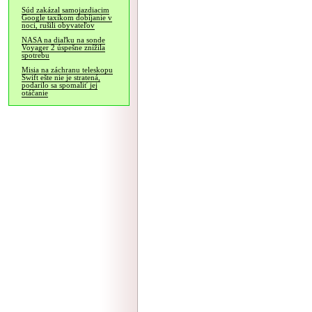
Súd zakázal samojazdiacim
Google taxíkom dobíjanie v
noci, rušili obyvateľov
NASA na diaľku na sonde
Voyager 2 úspešne znížila
spotrebu
Misia na záchranu teleskopu
Swift ešte nie je stratená,
podarilo sa spomaliť jej
otáčanie