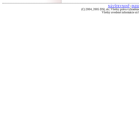
NÁVŠTEVNOSŤ
|
INZE
(C) 2004, 2005 DSL.sk | Všetky práva vyhradené
Všetky uvedené informácie sú b