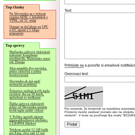
Top články
Text:
Na Slovensku sa v tichosti
vypína ADSL v lokalitách s
VDSL, už 31. mája
Orange sa doťahuje na UPC
a O2, spustí 2.5 Gbps
pripojenie
Top správy
Maďarsko jadrovú elektráreň
nakoniec kompletne
neodstavilo, Rumunsko mení
tok Dunaja
Prihláste sa
a povoľte si emailové notifiká
Alza nasadila dve novinky,
jednu užitočnú a jednu
Overovací text:
kontroverznú
Slovensko.sk má opäť
technické problémy
Železnice znižujú kvôli teplu
rýchlosť iba na 50 km/h,
spôsobuje to meškanie
Ďalšia jadrová elektráreň
južne od Slovenska musela
Pre overenie, že komentár sa nepridáva automatizov
kvôli teplu znížiť výkon
Písmená musíte zadávať rovnako ako na obrázku veľk
obrázok". V texte sa používajú iba znaky "BC
V Poľsku spustili takmer
gigawatthodinové úložisko,
z LiFePO4 článkov
Telekom pridal 12 GB balík
pre Easy, chce zaň 12 eur