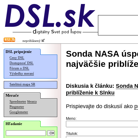
neprihlásený
Sonda NASA úspe
DSL pripojenie
Ceny DSL
najväčšie priblíž
Dostupnosť DSL
Fórum o DSL
Výsledky meraní
Satelitná mapa SR
Diskusia k článku:
Sonda N
priblíženie k Slnku
Merače
Speedmeter
Merania
Prispievajte do diskusií ako
p
Pingmeter
Googlemeter
Meno:
Hľadanie
Titulok: