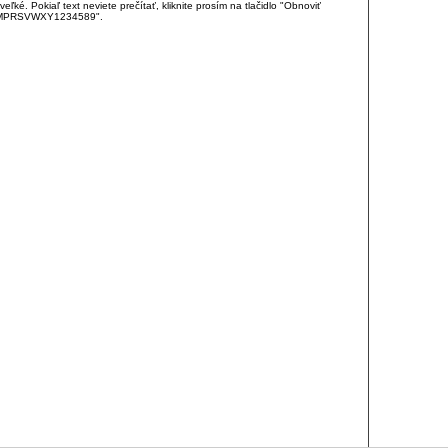
é. Pokiaľ text neviete prečítať, kliknite prosím na tlačidlo "Obnoviť
DJKMPRSVWXY1234589".