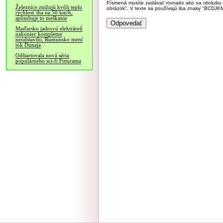
Písmená musíte zadávať rovnako ako na obrázku veľk
Železnice znižujú kvôli teplu
obrázok". V texte sa používajú iba znaky "BC
rýchlosť iba na 50 km/h,
spôsobuje to meškanie
Maďarsko jadrovú elektráreň
nakoniec kompletne
neodstavilo, Rumunsko mení
tok Dunaja
Odštartovala nová séria
populárneho sci-fi Futurama