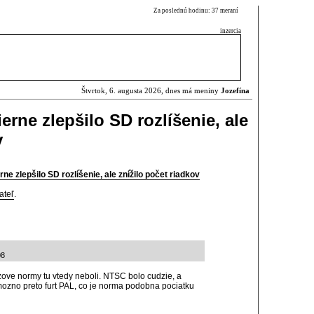
Za poslednú hodinu: 37 meraní
inzercia
Štvrtok, 6. augusta 2026, dnes má meniny
Jozefína
rne zlepšilo SD rozlíšenie, ale
v
e zlepšilo SD rozlíšenie, ale znížilo počet riadkov
ateľ
.
08
azove normy tu vtedy neboli. NTSC bolo cudzie, a
zno preto furt PAL, co je norma podobna pociatku