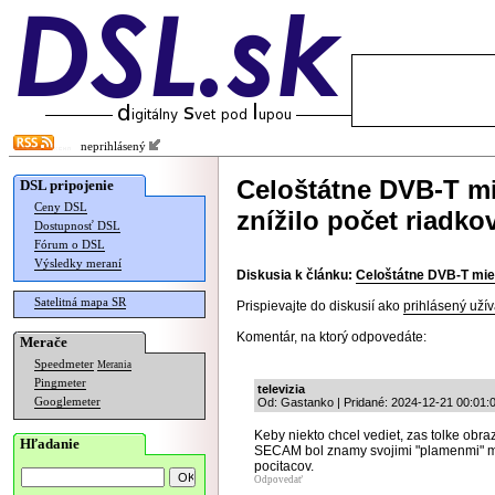
neprihlásený
Celoštátne DVB-T mie
DSL pripojenie
Ceny DSL
znížilo počet riadko
Dostupnosť DSL
Fórum o DSL
Výsledky meraní
Diskusia k článku:
Celoštátne DVB-T miern
Satelitná mapa SR
Prispievajte do diskusií ako
prihlásený užív
Komentár, na ktorý odpovedáte:
Merače
Speedmeter
Merania
Pingmeter
televizia
Googlemeter
Od: Gastanko | Pridané: 2024-12-21 00:01:
Keby niekto chcel vediet, zas tolke obr
Hľadanie
SECAM bol znamy svojimi "plamenmi" mo
pocitacov.
Odpovedať