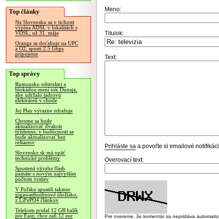
Meno:
Top články
Na Slovensku sa v tichosti
vypína ADSL v lokalitách s
Titulok:
VDSL, už 31. mája
Orange sa doťahuje na UPC
a O2, spustí 2.5 Gbps
pripojenie
Text:
Top správy
Rumunsko odstrelmi a
blokádou mení tok Dunaja,
aby udržalo jadrovú
elektráreň v chode
Joj Play výrazne zdražuje
Chrome sa bude
aktualizovať dvakrát
týždenne, v budúcnosti sa
bude aktualizovať bez
reštartov
Prihláste sa
a povoľte si emailové notifiká
Slovensko.sk má opäť
technické problémy
Overovací text:
Spustená výroba flash
pamäte s novým najvyšším
počtom vrstiev
V Poľsku spustili takmer
gigawatthodinové úložisko,
z LiFePO4 článkov
Telekom pridal 12 GB balík
pre Easy, chce zaň 12 eur
Pre overenie, že komentár sa nepridáva automatizov