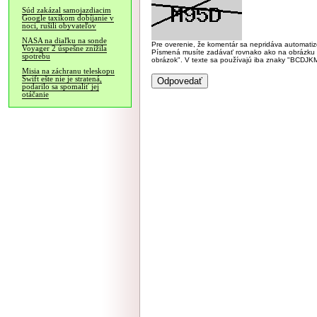
Súd zakázal samojazdiacim
Google taxíkom dobíjanie v
noci, rušili obyvateľov
NASA na diaľku na sonde
Pre overenie, že komentár sa nepridáva automatizov
Voyager 2 úspešne znížila
Písmená musíte zadávať rovnako ako na obrázku veľk
spotrebu
obrázok". V texte sa používajú iba znaky "BC
Misia na záchranu teleskopu
Swift ešte nie je stratená,
podarilo sa spomaliť jej
otáčanie