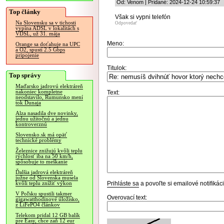
Od: Venom | Pridané: 2024-12-24 10:59:37
Top články
Však si vypni telefón
Na Slovensku sa v tichosti
Odpovedať
vypína ADSL v lokalitách s
VDSL, už 31. mája
Meno:
Orange sa doťahuje na UPC
a O2, spustí 2.5 Gbps
pripojenie
Titulok:
Top správy
Maďarsko jadrovú elektráreň
nakoniec kompletne
Text:
neodstavilo, Rumunsko mení
tok Dunaja
Alza nasadila dve novinky,
jednu užitočnú a jednu
kontroverznú
Slovensko.sk má opäť
technické problémy
Železnice znižujú kvôli teplu
rýchlosť iba na 50 km/h,
spôsobuje to meškanie
Ďalšia jadrová elektráreň
južne od Slovenska musela
Prihláste sa
a povoľte si emailové notifiká
kvôli teplu znížiť výkon
V Poľsku spustili takmer
Overovací text:
gigawatthodinové úložisko,
z LiFePO4 článkov
Telekom pridal 12 GB balík
pre Easy, chce zaň 12 eur