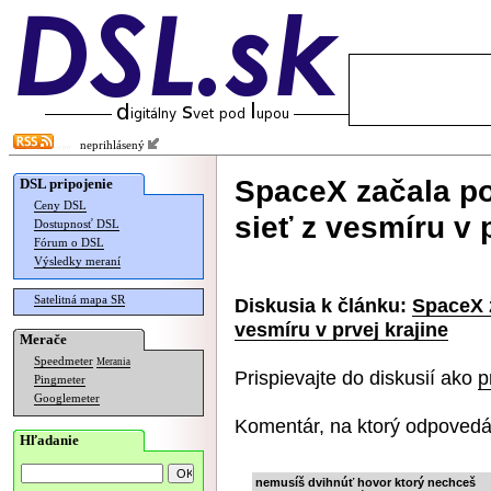
neprihlásený
SpaceX začala p
DSL pripojenie
Ceny DSL
sieť z vesmíru v 
Dostupnosť DSL
Fórum o DSL
Výsledky meraní
Satelitná mapa SR
Diskusia k článku:
SpaceX 
vesmíru v prvej krajine
Merače
Speedmeter
Merania
Prispievajte do diskusií ako
p
Pingmeter
Googlemeter
Komentár, na ktorý odpovedá
Hľadanie
nemusíš dvihnúť hovor ktorý nechceš