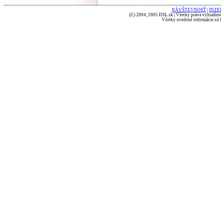
NÁVŠTEVNOSŤ
|
INZE
(C) 2004, 2005 DSL.sk | Všetky práva vyhradené
Všetky uvedené informácie sú b