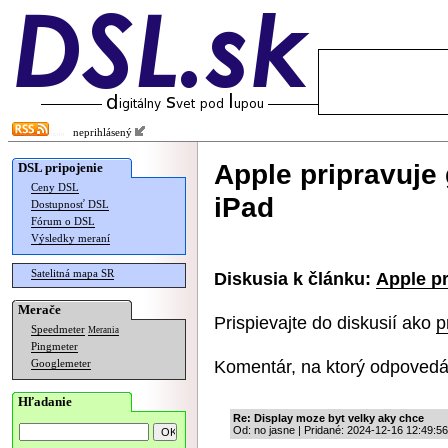
neprihlásený
Apple pripravuje
DSL pripojenie
Ceny DSL
iPad
Dostupnosť DSL
Fórum o DSL
Výsledky meraní
Satelitná mapa SR
Diskusia k článku:
Apple pr
Merače
Prispievajte do diskusií ako
p
Speedmeter
Merania
Pingmeter
Komentár, na ktorý odpovedá
Googlemeter
Hľadanie
Re: Display moze byt velky aky chce
Od: no jasne | Pridané: 2024-12-16 12:49:56