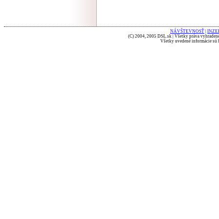
NÁVŠTEVNOSŤ
|
INZE
(C) 2004, 2005 DSL.sk | Všetky práva vyhradené
Všetky uvedené informácie sú b