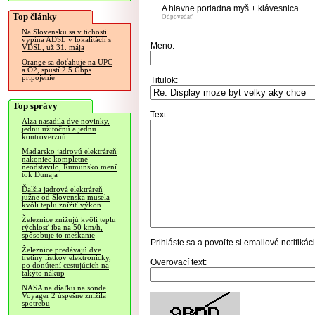
A hlavne poriadna myš + klávesnica
Top články
Odpovedať
Na Slovensku sa v tichosti
vypína ADSL v lokalitách s
Meno:
VDSL, už 31. mája
Orange sa doťahuje na UPC
a O2, spustí 2.5 Gbps
pripojenie
Titulok:
Top správy
Text:
Alza nasadila dve novinky,
jednu užitočnú a jednu
kontroverznú
Maďarsko jadrovú elektráreň
nakoniec kompletne
neodstavilo, Rumunsko mení
tok Dunaja
Ďalšia jadrová elektráreň
južne od Slovenska musela
kvôli teplu znížiť výkon
Železnice znižujú kvôli teplu
rýchlosť iba na 50 km/h,
spôsobuje to meškanie
Prihláste sa
a povoľte si emailové notifiká
Železnice predávajú dve
tretiny lístkov elektronicky,
Overovací text:
po donútení cestujúcich na
takýto nákup
NASA na diaľku na sonde
Voyager 2 úspešne znížila
spotrebu