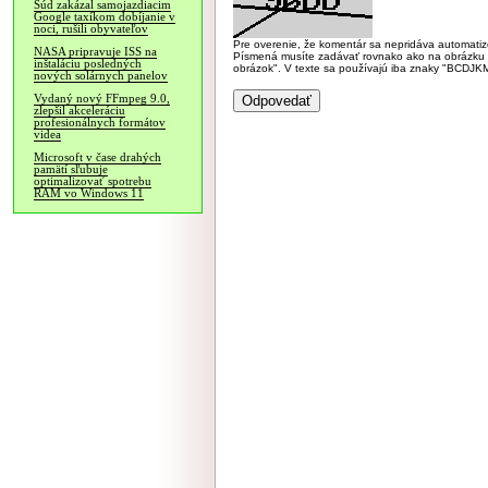
Súd zakázal samojazdiacim
Google taxíkom dobíjanie v
noci, rušili obyvateľov
Pre overenie, že komentár sa nepridáva automatizov
NASA pripravuje ISS na
Písmená musíte zadávať rovnako ako na obrázku veľk
inštaláciu posledných
obrázok". V texte sa používajú iba znaky "BC
nových solárnych panelov
Vydaný nový FFmpeg 9.0,
zlepšil akceleráciu
profesionálnych formátov
videa
Microsoft v čase drahých
pamätí sľubuje
optimalizovať spotrebu
RAM vo Windows 11