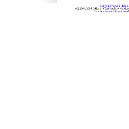
NÁVŠTEVNOSŤ
|
INZE
(C) 2004, 2005 DSL.sk | Všetky práva vyhradené
Všetky uvedené informácie sú b