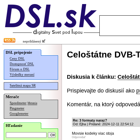
neprihlásený
Celoštátne DVB-
DSL pripojenie
Ceny DSL
Dostupnosť DSL
Fórum o DSL
Výsledky meraní
Diskusia k článku:
Celoštá
Satelitná mapa SR
Prispievajte do diskusií ako
p
Merače
Komentár, na ktorý odpovedá
Speedmeter
Merania
Pingmeter
Googlemeter
Re: 3 formaty naraz?
Od: Ejha | Pridané: 2024-12-11 22:54:12
Hľadanie
Movsie kodeky viac stoja
Odpovedať