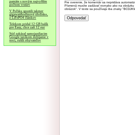
pamäte s novým najvyšším
Pre overenie, že komentár sa nepridáva automatizov
počtom vrstiev
Písmená musíte zadávať rovnako ako na obrázku veľk
obrázok". V texte sa používajú iba znaky "BC
V Poľsku spustili takmer
gigawatthodinové úložisko,
z LiFePO4 článkov
Telekom pridal 12 GB balík
pre Easy, chce zaň 12 eur
Súd zakázal samojazdiacim
Google taxíkom dobíjanie v
noci, rušili obyvateľov