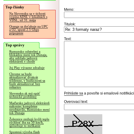
Top články
Meno:
Na Slovensku sa v tichosti
vypína ADSL v lokalitách s
VDSL, už 31. mája
Titulok:
Orange sa doťahuje na UPC
a O2, spustí 2.5 Gbps
pripojenie
Text:
Top správy
Rumunsko odstrelmi a
blokádou mení tok Dunaja,
aby udržalo jadrovú
elektráreň v chode
Joj Play výrazne zdražuje
Chrome sa bude
aktualizovať dvakrát
týždenne, v budúcnosti sa
bude aktualizovať bez
reštartov
Prihláste sa
a povoľte si emailové notifiká
Slovensko.sk má opäť
technické problémy
Overovací text:
Maďarsko jadrovú elektráreň
nakoniec kompletne
neodstavilo, Rumunsko mení
tok Dunaja
Železnice znižujú kvôli teplu
rýchlosť iba na 50 km/h,
spôsobuje to meškanie
Spustená výroba flash