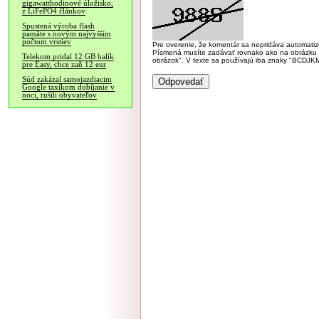
gigawatthodinové úložisko,
z LiFePO4 článkov
Spustená výroba flash
pamäte s novým najvyšším
počtom vrstiev
Pre overenie, že komentár sa nepridáva automatizov
Písmená musíte zadávať rovnako ako na obrázku veľk
Telekom pridal 12 GB balík
obrázok". V texte sa používajú iba znaky "BC
pre Easy, chce zaň 12 eur
Súd zakázal samojazdiacim
Google taxíkom dobíjanie v
noci, rušili obyvateľov