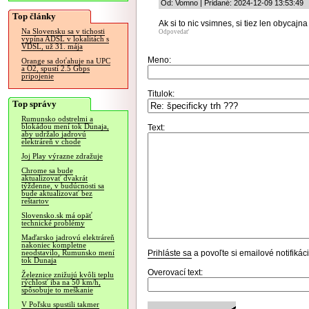
Od: Vomno | Pridané: 2024-12-09 13:53:49
Top články
Ak si to nic vsimnes, si tiez len obycajn
Na Slovensku sa v tichosti
Odpovedať
vypína ADSL v lokalitách s
VDSL, už 31. mája
Meno:
Orange sa doťahuje na UPC
a O2, spustí 2.5 Gbps
pripojenie
Titulok:
Top správy
Rumunsko odstrelmi a
blokádou mení tok Dunaja,
Text:
aby udržalo jadrovú
elektráreň v chode
Joj Play výrazne zdražuje
Chrome sa bude
aktualizovať dvakrát
týždenne, v budúcnosti sa
bude aktualizovať bez
reštartov
Slovensko.sk má opäť
technické problémy
Maďarsko jadrovú elektráreň
nakoniec kompletne
Prihláste sa
a povoľte si emailové notifiká
neodstavilo, Rumunsko mení
tok Dunaja
Overovací text:
Železnice znižujú kvôli teplu
rýchlosť iba na 50 km/h,
spôsobuje to meškanie
V Poľsku spustili takmer