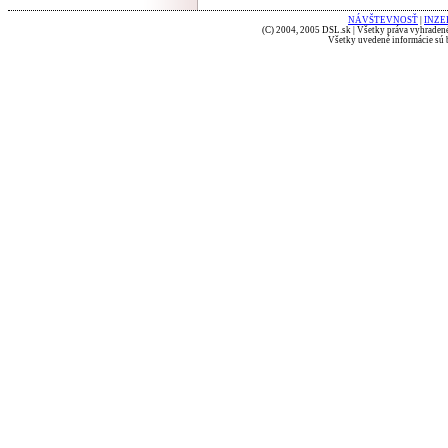
NÁVŠTEVNOSŤ
|
INZE
(C) 2004, 2005 DSL.sk | Všetky práva vyhradené
Všetky uvedené informácie sú b