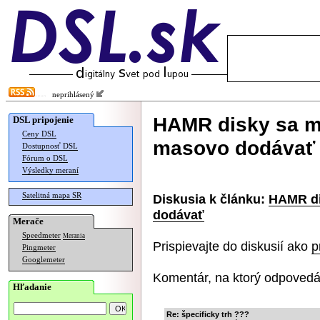
neprihlásený
HAMR disky sa m
DSL pripojenie
Ceny DSL
masovo dodávať
Dostupnosť DSL
Fórum o DSL
Výsledky meraní
Satelitná mapa SR
Diskusia k článku:
HAMR di
dodávať
Merače
Speedmeter
Merania
Prispievajte do diskusií ako
p
Pingmeter
Googlemeter
Komentár, na ktorý odpovedá
Hľadanie
Re: špecificky trh ???