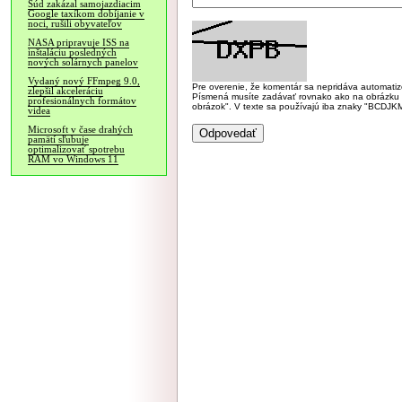
Súd zakázal samojazdiacim
Google taxíkom dobíjanie v
noci, rušili obyvateľov
NASA pripravuje ISS na
inštaláciu posledných
nových solárnych panelov
Vydaný nový FFmpeg 9.0,
Pre overenie, že komentár sa nepridáva automatizov
zlepšil akceleráciu
Písmená musíte zadávať rovnako ako na obrázku veľk
profesionálnych formátov
obrázok". V texte sa používajú iba znaky "BC
videa
Microsoft v čase drahých
pamätí sľubuje
optimalizovať spotrebu
RAM vo Windows 11