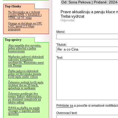
Od: Sona Pekova | Pridané: 2024
Top články
Prave aktualizuju a paruju kluce
Na Slovensku sa v tichosti
vypína ADSL v lokalitách s
Treba vydrzat
VDSL, už 31. mája
Odpovedať
Orange sa doťahuje na UPC
a O2, spustí 2.5 Gbps
pripojenie
Meno:
Top správy
Titulok:
Alza nasadila dve novinky,
jednu užitočnú a jednu
kontroverznú
Maďarsko jadrovú elektráreň
Text:
nakoniec kompletne
neodstavilo, Rumunsko mení
tok Dunaja
Ďalšia jadrová elektráreň
južne od Slovenska musela
kvôli teplu znížiť výkon
Železnice znižujú kvôli teplu
rýchlosť iba na 50 km/h,
spôsobuje to meškanie
Železnice predávajú dve
tretiny lístkov elektronicky,
po donútení cestujúcich na
takýto nákup
Prihláste sa
a povoľte si emailové notifiká
NASA na diaľku na sonde
Voyager 2 úspešne znížila
Overovací text:
spotrebu