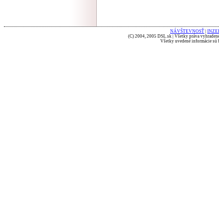
NÁVŠTEVNOSŤ
|
INZE
(C) 2004, 2005 DSL.sk | Všetky práva vyhradené
Všetky uvedené informácie sú b