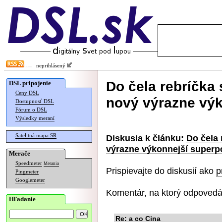
neprihlásený
Do čela rebríčka
DSL pripojenie
Ceny DSL
nový výrazne výk
Dostupnosť DSL
Fórum o DSL
Výsledky meraní
Satelitná mapa SR
Diskusia k článku:
Do čela 
výrazne výkonnejší superp
Merače
Speedmeter
Merania
Prispievajte do diskusií ako
p
Pingmeter
Googlemeter
Komentár, na ktorý odpovedá
Hľadanie
Re: a co Cina