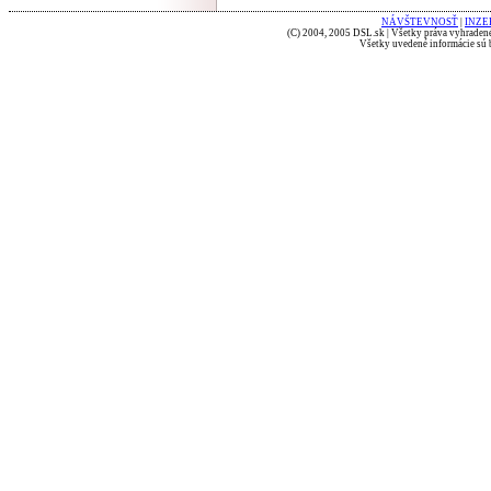
NÁVŠTEVNOSŤ
|
INZE
(C) 2004, 2005 DSL.sk | Všetky práva vyhradené
Všetky uvedené informácie sú b