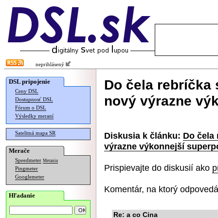
neprihlásený
Do čela rebríčka
DSL pripojenie
Ceny DSL
nový výrazne výk
Dostupnosť DSL
Fórum o DSL
Výsledky meraní
Satelitná mapa SR
Diskusia k článku:
Do čela 
výrazne výkonnejší superp
Merače
Speedmeter
Merania
Prispievajte do diskusií ako
p
Pingmeter
Googlemeter
Komentár, na ktorý odpovedá
Hľadanie
Re: a co Cina