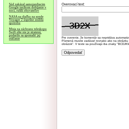
Overovací text:
Súd zakázal samojazdiacim
Google taxíkom dobíjanie v
noci, rušili obyvateľov
NASA na diaľku na sonde
Voyager 2 úspešne znížila
spotrebu
Misia na záchranu teleskopu
Swift ešte nie je stratená,
podarilo sa spomaliť jej
Pre overenie, že komentár sa nepridáva automatizov
otáčanie
Písmená musíte zadávať rovnako ako na obrázku veľk
obrázok". V texte sa používajú iba znaky "BC