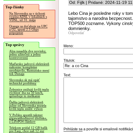
Od: Fijlk | Pridané: 2024-11-19 1
Top články
Lebo Cina je posledne roky v tom
Na Slovensku sa v tichosti
vypína ADSL v lokalitách s
tajomstvo a narodna bezpecnost. P
VDSL, už 31. mája
TOP500 zozname. Vykony cinsky
Orange sa doťahuje na UPC
domnienky.
a O2, spustí 2.5 Gbps
Odpovedať
pripojenie
Top správy
Meno:
Alza nasadila dve novinky,
jednu užitočnú a jednu
kontroverznú
Titulok:
Maďarsko jadrovú elektráreň
nakoniec kompletne
neodstavilo, Rumunsko mení
tok Dunaja
Text:
Slovensko.sk má opäť
technické problémy
Železnice znižujú kvôli teplu
rýchlosť iba na 50 km/h,
spôsobuje to meškanie
Ďalšia jadrová elektráreň
južne od Slovenska musela
kvôli teplu znížiť výkon
V Poľsku spustili takmer
gigawatthodinové úložisko,
z LiFePO4 článkov
Telekom pridal 12 GB balík
Prihláste sa
a povoľte si emailové notifiká
pre Easy, chce zaň 12 eur