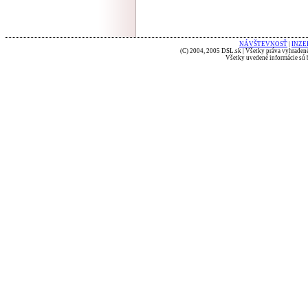
NÁVŠTEVNOSŤ
|
INZE
(C) 2004, 2005 DSL.sk | Všetky práva vyhradené
Všetky uvedené informácie sú b