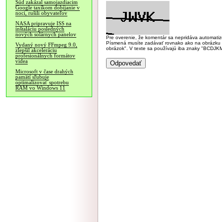
Súd zakázal samojazdiacim
Google taxíkom dobíjanie v
noci, rušili obyvateľov
NASA pripravuje ISS na
inštaláciu posledných
nových solárnych panelov
Pre overenie, že komentár sa nepridáva automatizov
Písmená musíte zadávať rovnako ako na obrázku veľk
Vydaný nový FFmpeg 9.0,
obrázok". V texte sa používajú iba znaky "BC
zlepšil akceleráciu
profesionálnych formátov
videa
Microsoft v čase drahých
pamätí sľubuje
optimalizovať spotrebu
RAM vo Windows 11