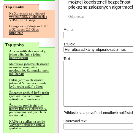
možnej koexistencii bezpečnosti
priekazne založených algoritmoc
Top články
Na Slovensku sa v tichosti
Odpovedať
vypína ADSL v lokalitách s
VDSL, už 31. mája
Orange sa doťahuje na UPC
Meno:
a O2, spustí 2.5 Gbps
pripojenie
Titulok:
Top správy
Alza nasadila dve novinky,
jednu užitočnú a jednu
kontroverznú
Text:
Maďarsko jadrovú elektráreň
nakoniec kompletne
neodstavilo, Rumunsko mení
tok Dunaja
Ďalšia jadrová elektráreň
južne od Slovenska musela
kvôli teplu znížiť výkon
Železnice znižujú kvôli teplu
rýchlosť iba na 50 km/h,
spôsobuje to meškanie
Železnice predávajú dve
tretiny lístkov elektronicky,
po donútení cestujúcich na
Prihláste sa
a povoľte si emailové notifiká
takýto nákup
Overovací text:
NASA na diaľku na sonde
Voyager 2 úspešne znížila
spotrebu