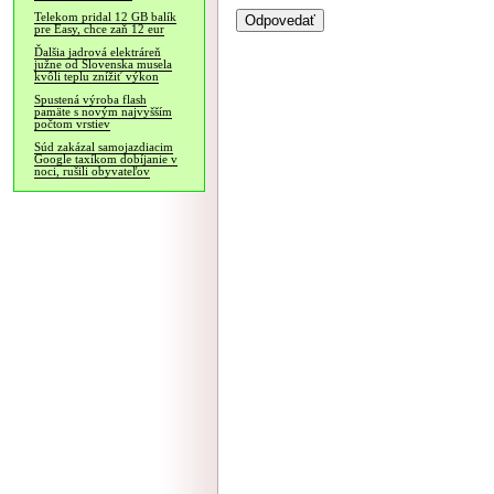
Telekom pridal 12 GB balík
pre Easy, chce zaň 12 eur
Ďalšia jadrová elektráreň
južne od Slovenska musela
kvôli teplu znížiť výkon
Spustená výroba flash
pamäte s novým najvyšším
počtom vrstiev
Súd zakázal samojazdiacim
Google taxíkom dobíjanie v
noci, rušili obyvateľov