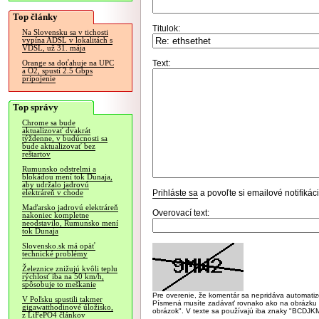
Top články
Titulok:
Na Slovensku sa v tichosti
vypína ADSL v lokalitách s
VDSL, už 31. mája
Text:
Orange sa doťahuje na UPC
a O2, spustí 2.5 Gbps
pripojenie
Top správy
Chrome sa bude
aktualizovať dvakrát
týždenne, v budúcnosti sa
bude aktualizovať bez
reštartov
Rumunsko odstrelmi a
blokádou mení tok Dunaja,
aby udržalo jadrovú
Prihláste sa
a povoľte si emailové notifiká
elektráreň v chode
Maďarsko jadrovú elektráreň
Overovací text:
nakoniec kompletne
neodstavilo, Rumunsko mení
tok Dunaja
Slovensko.sk má opäť
technické problémy
Železnice znižujú kvôli teplu
rýchlosť iba na 50 km/h,
spôsobuje to meškanie
Pre overenie, že komentár sa nepridáva automatizov
V Poľsku spustili takmer
Písmená musíte zadávať rovnako ako na obrázku veľk
gigawatthodinové úložisko,
obrázok". V texte sa používajú iba znaky "BC
z LiFePO4 článkov