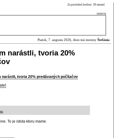
Za poslednú hodinu: 39 meraní
inzercia
Piatok, 7. augusta 2026, dnes má meniny
Štefánia
m narástli, tvoria 20%
čov
 narástli, tvoria 20% predávaných počítačov
ateľ
.
36
ine. To je istota ktoru mame.