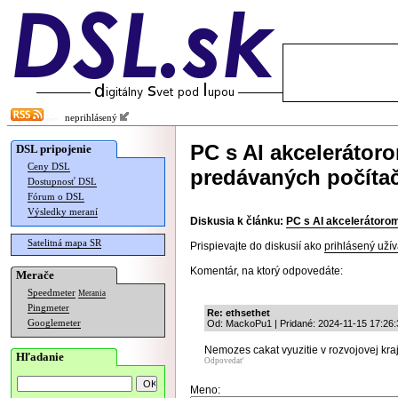
neprihlásený
PC s AI akcelerátoro
DSL pripojenie
Ceny DSL
predávaných počíta
Dostupnosť DSL
Fórum o DSL
Výsledky meraní
Diskusia k článku:
PC s AI akcelerátorom
Satelitná mapa SR
Prispievajte do diskusií ako
prihlásený užív
Komentár, na ktorý odpovedáte:
Merače
Speedmeter
Merania
Pingmeter
Re: ethsethet
Googlemeter
Od: MackoPu1 | Pridané: 2024-11-15 17:26:
Nemozes cakat vyuzitie v rozvojovej kraj
Hľadanie
Odpovedať
Meno: