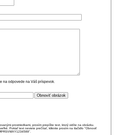
cie na odpovede na Váš príspevok.
anými prostriedkami, prosím prepíšte text, ktorý vidíte na obrázku.
é. Pokiaľ text neviete prečítať, kliknite prosím na tlačidlo "Obnoviť
DJKMPRSVWXY1234589".