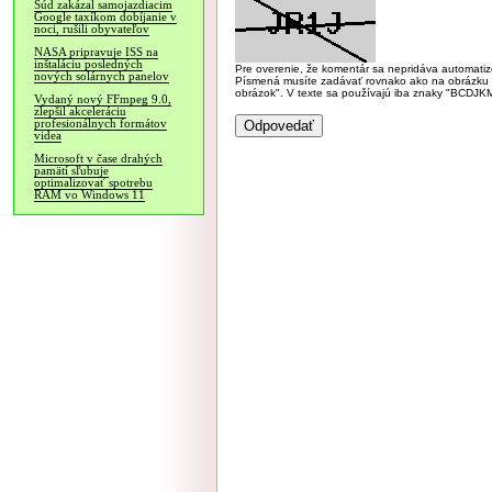
Súd zakázal samojazdiacim
Google taxíkom dobíjanie v
noci, rušili obyvateľov
NASA pripravuje ISS na
inštaláciu posledných
Pre overenie, že komentár sa nepridáva automatizov
nových solárnych panelov
Písmená musíte zadávať rovnako ako na obrázku veľk
obrázok". V texte sa používajú iba znaky "BC
Vydaný nový FFmpeg 9.0,
zlepšil akceleráciu
profesionálnych formátov
videa
Microsoft v čase drahých
pamätí sľubuje
optimalizovať spotrebu
RAM vo Windows 11