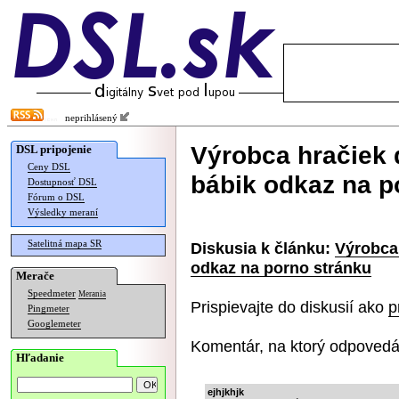
neprihlásený
Výrobca hračiek 
DSL pripojenie
Ceny DSL
bábik odkaz na p
Dostupnosť DSL
Fórum o DSL
Výsledky meraní
Satelitná mapa SR
Diskusia k článku:
Výrobca
odkaz na porno stránku
Merače
Speedmeter
Merania
Prispievajte do diskusií ako
p
Pingmeter
Googlemeter
Komentár, na ktorý odpovedá
Hľadanie
ejhjkhjk