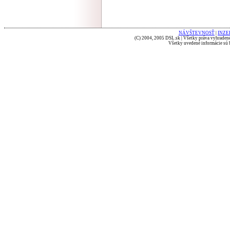
NÁVŠTEVNOSŤ
|
INZE
(C) 2004, 2005 DSL.sk | Všetky práva vyhradené
Všetky uvedené informácie sú b