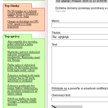
Od: ejhjkhjk | Pridané: 2024-11-12 10:58:08
Top články
Drzitelia domeny posielaju pozrdravy a 
Na Slovensku sa v tichosti
Odpovedať
vypína ADSL v lokalitách s
VDSL, už 31. mája
Meno:
Orange sa doťahuje na UPC
a O2, spustí 2.5 Gbps
pripojenie
Titulok:
Top správy
Alza nasadila dve novinky,
jednu užitočnú a jednu
Text:
kontroverznú
Maďarsko jadrovú elektráreň
nakoniec kompletne
neodstavilo, Rumunsko mení
tok Dunaja
Ďalšia jadrová elektráreň
južne od Slovenska musela
kvôli teplu znížiť výkon
Železnice znižujú kvôli teplu
rýchlosť iba na 50 km/h,
spôsobuje to meškanie
Železnice predávajú dve
Prihláste sa
a povoľte si emailové notifiká
tretiny lístkov elektronicky,
po donútení cestujúcich na
takýto nákup
Overovací text:
NASA na diaľku na sonde
Voyager 2 úspešne znížila
spotrebu