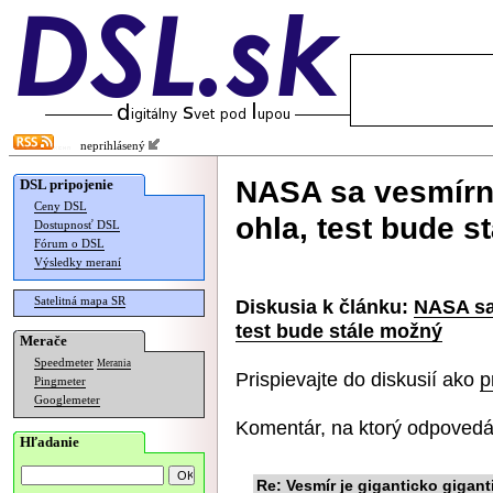
neprihlásený
NASA sa vesmírna
DSL pripojenie
Ceny DSL
ohla, test bude s
Dostupnosť DSL
Fórum o DSL
Výsledky meraní
Satelitná mapa SR
Diskusia k článku:
NASA sa
test bude stále možný
Merače
Speedmeter
Merania
Prispievajte do diskusií ako
p
Pingmeter
Googlemeter
Komentár, na ktorý odpovedá
Hľadanie
Re: Vesmír je giganticko gigant