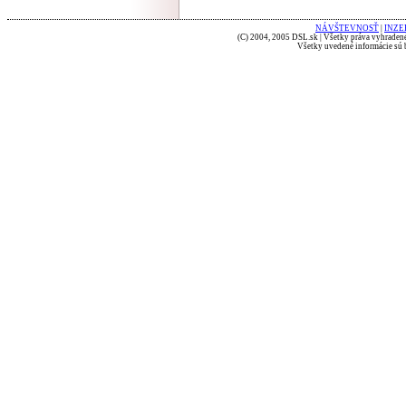
NÁVŠTEVNOSŤ
|
INZE
(C) 2004, 2005 DSL.sk | Všetky práva vyhradené
Všetky uvedené informácie sú b