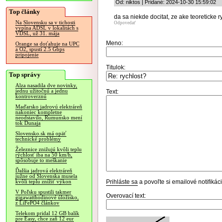
Od: niktos | Pridané: 2024-10-30 15:59:02
Top články
da sa niekde docitat, ze ake teoreticke r
Na Slovensku sa v tichosti
Odpovedať
vypína ADSL v lokalitách s
VDSL, už 31. mája
Meno:
Orange sa doťahuje na UPC
a O2, spustí 2.5 Gbps
pripojenie
Titulok:
Top správy
Alza nasadila dve novinky,
jednu užitočnú a jednu
Text:
kontroverznú
Maďarsko jadrovú elektráreň
nakoniec kompletne
neodstavilo, Rumunsko mení
tok Dunaja
Slovensko.sk má opäť
technické problémy
Železnice znižujú kvôli teplu
rýchlosť iba na 50 km/h,
spôsobuje to meškanie
Ďalšia jadrová elektráreň
južne od Slovenska musela
Prihláste sa
a povoľte si emailové notifiká
kvôli teplu znížiť výkon
V Poľsku spustili takmer
Overovací text:
gigawatthodinové úložisko,
z LiFePO4 článkov
Telekom pridal 12 GB balík
pre Easy, chce zaň 12 eur