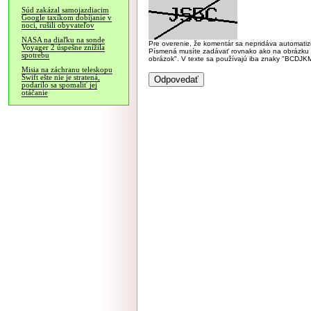
Súd zakázal samojazdiacim
Google taxíkom dobíjanie v
noci, rušili obyvateľov
NASA na diaľku na sonde
Pre overenie, že komentár sa nepridáva automatizov
Voyager 2 úspešne znížila
Písmená musíte zadávať rovnako ako na obrázku veľk
spotrebu
obrázok". V texte sa používajú iba znaky "BC
Misia na záchranu teleskopu
Swift ešte nie je stratená,
podarilo sa spomaliť jej
otáčanie