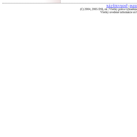
NÁVŠTEVNOSŤ
|
INZE
(C) 2004, 2005 DSL.sk | Všetky práva vyhradené
Všetky uvedené informácie sú b