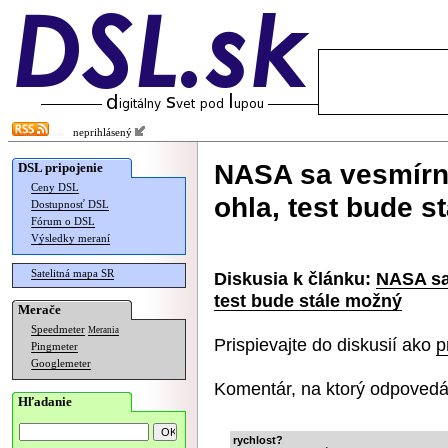
neprihlásený
NASA sa vesmírna
DSL pripojenie
Ceny DSL
ohla, test bude s
Dostupnosť DSL
Fórum o DSL
Výsledky meraní
Satelitná mapa SR
Diskusia k článku:
NASA sa
test bude stále možný
Merače
Speedmeter
Merania
Prispievajte do diskusií ako
p
Pingmeter
Googlemeter
Komentár, na ktorý odpovedá
Hľadanie
rychlost?