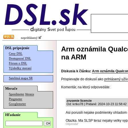
neprihlásený
Arm oznámila Qualc
DSL pripojenie
Ceny DSL
na ARM
Dostupnosť DSL
Fórum o DSL
Výsledky meraní
Diskusia k článku:
Arm oznámila Qualcom
Satelitná mapa SR
Prispievajte do diskusií ako
prihlásený užív
Komentár, na ktorý odpovedáte:
Merače
Speedmeter
Merania
Pingmeter
zrusenie licencie
Googlemeter
Od: krtko78 | Pridané: 2024-10-23 11:58:42
Asi porusili nejake podmienky ohladom d
Hľadanie
Otazka. Ma SLSP teraz nejaky velky vy
Odpovedať