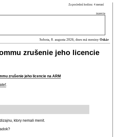
Za poslednú hodinu: 4 meraní
inzercia
Sobota, 8. augusta 2026, dnes má meniny
Oskár
ommu zrušenie jeho licencie
mu zrušenie jeho licencie na ARM
ateľ
.
izajnu, ktory nemali menit.
padok?