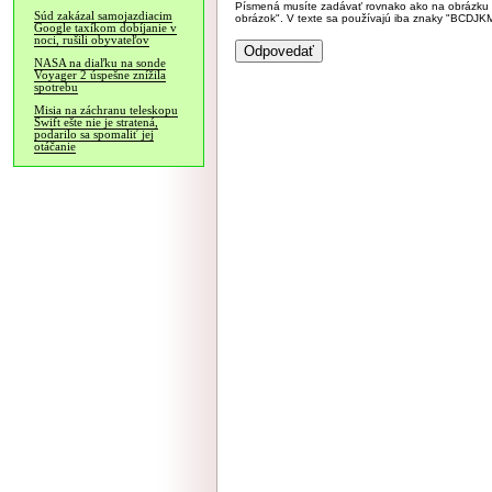
Písmená musíte zadávať rovnako ako na obrázku veľk
Súd zakázal samojazdiacim
obrázok". V texte sa používajú iba znaky "BC
Google taxíkom dobíjanie v
noci, rušili obyvateľov
NASA na diaľku na sonde
Voyager 2 úspešne znížila
spotrebu
Misia na záchranu teleskopu
Swift ešte nie je stratená,
podarilo sa spomaliť jej
otáčanie