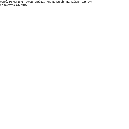
é. Pokiaľ text neviete prečítať, kliknite prosím na tlačidlo "Obnoviť
DJKMPRSVWXY1234589".