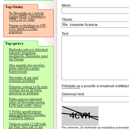
Meno:
Top články
Na Slovensku sa v tichosti
vypína ADSL v lokalitách s
Titulok:
VDSL, už 31. mája
Orange sa doťahuje na UPC
a O2, spustí 2.5 Gbps
pripojenie
Text:
Top správy
Maďarsko jadrovú elektráreň
nakoniec kompletne
neodstavilo, Rumunsko mení
tok Dunaja
Alza nasadila dve novinky,
jednu užitočnú a jednu
kontroverznú
Slovensko.sk má opäť
technické problémy
Prihláste sa
a povoľte si emailové notifiká
Železnice znižujú kvôli teplu
rýchlosť iba na 50 km/h,
spôsobuje to meškanie
Overovací text:
Ďalšia jadrová elektráreň
južne od Slovenska musela
kvôli teplu znížiť výkon
V Poľsku spustili takmer
gigawatthodinové úložisko,
z LiFePO4 článkov
Telekom pridal 12 GB balík
pre Easy, chce zaň 12 eur
Pre overenie, že komentár sa nepridáva automatizov