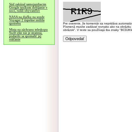
Súd zakázal samojazdiacim
Google taxíkom dobíjanie v
noci, rušili obyvateľov
NASA na diaľku na sonde
Voyager 2 úspešne znížila
spotrebu
Pre overenie, že komentár sa nepridáva automatizov
Písmená musíte zadávať rovnako ako na obrázku veľk
Misia na záchranu teleskopu
obrázok". V texte sa používajú iba znaky "BC
Swift ešte nie je stratená,
podarilo sa spomaliť jej
otáčanie