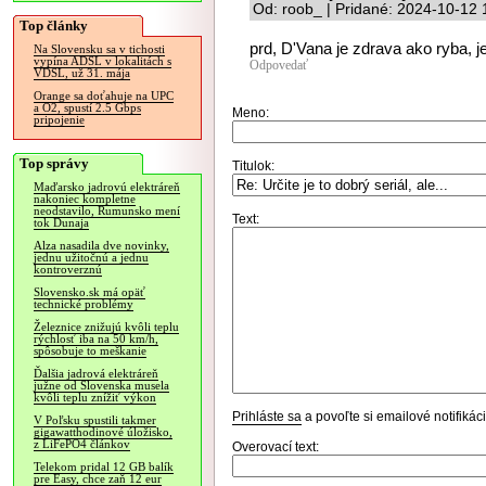
Od: roob_ | Pridané: 2024-10-12 
Top články
prd, D'Vana je zdrava ako ryba, 
Na Slovensku sa v tichosti
vypína ADSL v lokalitách s
Odpovedať
VDSL, už 31. mája
Orange sa doťahuje na UPC
a O2, spustí 2.5 Gbps
Meno:
pripojenie
Top správy
Titulok:
Maďarsko jadrovú elektráreň
nakoniec kompletne
neodstavilo, Rumunsko mení
Text:
tok Dunaja
Alza nasadila dve novinky,
jednu užitočnú a jednu
kontroverznú
Slovensko.sk má opäť
technické problémy
Železnice znižujú kvôli teplu
rýchlosť iba na 50 km/h,
spôsobuje to meškanie
Ďalšia jadrová elektráreň
južne od Slovenska musela
kvôli teplu znížiť výkon
Prihláste sa
a povoľte si emailové notifiká
V Poľsku spustili takmer
gigawatthodinové úložisko,
z LiFePO4 článkov
Overovací text:
Telekom pridal 12 GB balík
pre Easy, chce zaň 12 eur