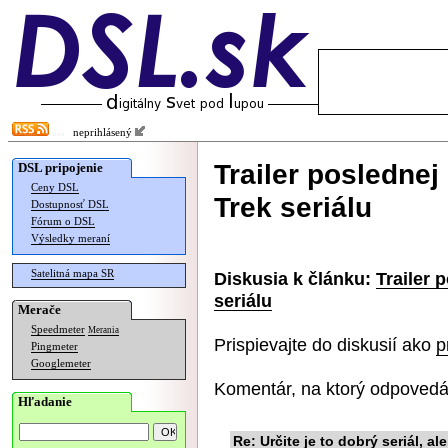
neprihlásený
Trailer posledne
DSL pripojenie
Ceny DSL
Trek seriálu
Dostupnosť DSL
Fórum o DSL
Výsledky meraní
Satelitná mapa SR
Diskusia k článku:
Trailer 
seriálu
Merače
Speedmeter
Merania
Prispievajte do diskusií ako
p
Pingmeter
Googlemeter
Komentár, na ktorý odpovedá
Hľadanie
Re: Určite je to dobrý seriál, ale.