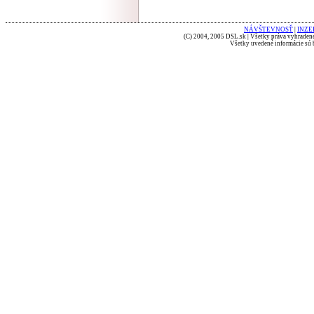
NÁVŠTEVNOSŤ
|
INZE
(C) 2004, 2005 DSL.sk | Všetky práva vyhradené
Všetky uvedené informácie sú b