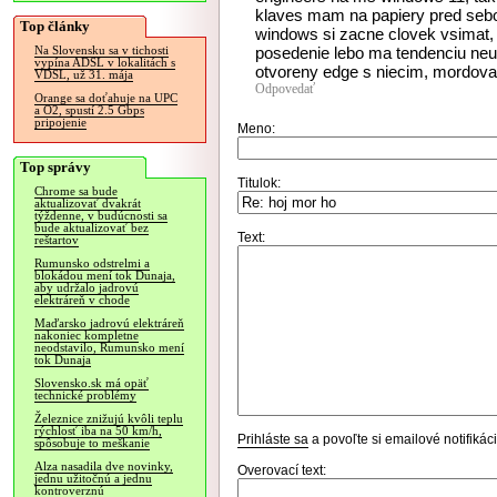
klaves mam na papiery pred sebo
Top články
windows si zacne clovek vsimat, ze
posedenie lebo ma tendenciu neust
Na Slovensku sa v tichosti
vypína ADSL v lokalitách s
otvoreny edge s niecim, mordovat
VDSL, už 31. mája
Odpovedať
Orange sa doťahuje na UPC
a O2, spustí 2.5 Gbps
pripojenie
Meno:
Top správy
Titulok:
Chrome sa bude
aktualizovať dvakrát
týždenne, v budúcnosti sa
bude aktualizovať bez
Text:
reštartov
Rumunsko odstrelmi a
blokádou mení tok Dunaja,
aby udržalo jadrovú
elektráreň v chode
Maďarsko jadrovú elektráreň
nakoniec kompletne
neodstavilo, Rumunsko mení
tok Dunaja
Slovensko.sk má opäť
technické problémy
Železnice znižujú kvôli teplu
rýchlosť iba na 50 km/h,
Prihláste sa
a povoľte si emailové notifiká
spôsobuje to meškanie
Alza nasadila dve novinky,
Overovací text:
jednu užitočnú a jednu
kontroverznú