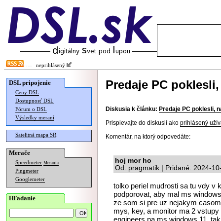
neprihlásený
Predaje PC poklesli
DSL pripojenie
Ceny DSL
Dostupnosť DSL
Diskusia k článku:
Predaje PC poklesli,
Fórum o DSL
Výsledky meraní
Prispievajte do diskusií ako
prihlásený užív
Satelitná mapa SR
Komentár, na ktorý odpovedáte:
Merače
hoj mor ho
Speedmeter
Merania
Od: pragmatik | Pridané: 2024-10
Pingmeter
Googlemeter
tolko periel mudrosti sa tu vdy 
podporovat, aby mal ms windows 
Hľadanie
ze som si pre uz nejakym casom
mys, key, a monitor ma 2 vstupy
engineers na ms windows 11, tak