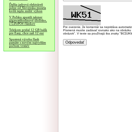
Ďalšia jadrová elektráreň
južne od Slovenska musela
kvôli teplu znížiť výkon
V Poľsku spustili takmer
gigawatthodinové úložisko,
z LiFePO4 článkov
Pre overenie, že komentár sa nepridáva automatizov
Telekom pridal 12 GB balík
Písmená musíte zadávať rovnako ako na obrázku veľk
pre Easy, chce zaň 12 eur
obrázok". V texte sa používajú iba znaky "BC
Spustená výroba flash
pamäte s novým najvyšším
počtom vrstiev