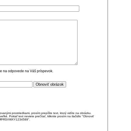
cie na odpovede na Váš príspevok.
anými prostriedkami, prosím prepíšte text, ktorý vidíte na obrázku.
é. Pokiaľ text neviete prečítať, kliknite prosím na tlačidlo "Obnoviť
DJKMPRSVWXY1234589".