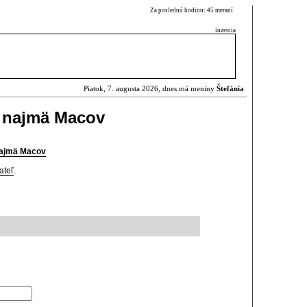
Za poslednú hodinu: 45 meraní
inzercia
Piatok, 7. augusta 2026, dnes má meniny
Štefánia
, najmä Macov
 najmä Macov
ateľ
.