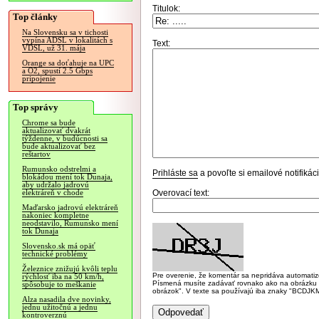
Titulok:
Top články
Na Slovensku sa v tichosti
vypína ADSL v lokalitách s
Text:
VDSL, už 31. mája
Orange sa doťahuje na UPC
a O2, spustí 2.5 Gbps
pripojenie
Top správy
Chrome sa bude
aktualizovať dvakrát
týždenne, v budúcnosti sa
bude aktualizovať bez
reštartov
Rumunsko odstrelmi a
Prihláste sa
a povoľte si emailové notifiká
blokádou mení tok Dunaja,
aby udržalo jadrovú
Overovací text:
elektráreň v chode
Maďarsko jadrovú elektráreň
nakoniec kompletne
neodstavilo, Rumunsko mení
tok Dunaja
Slovensko.sk má opäť
technické problémy
Železnice znižujú kvôli teplu
Pre overenie, že komentár sa nepridáva automatizov
rýchlosť iba na 50 km/h,
Písmená musíte zadávať rovnako ako na obrázku veľk
spôsobuje to meškanie
obrázok". V texte sa používajú iba znaky "BC
Alza nasadila dve novinky,
jednu užitočnú a jednu
kontroverznú