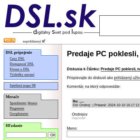
neprihlásený
Predaje PC poklesli
DSL pripojenie
Ceny DSL
Dostupnosť DSL
Diskusia k článku:
Predaje PC poklesli,
Fórum o DSL
Výsledky meraní
Prispievajte do diskusií ako
prihlásený užív
Satelitná mapa SR
Komentár, na ktorý odpovedáte:
Merače
Re: .....
Speedmeter
Merania
Od: Ondrej:: | Pridané: 2024-10-10 16:17:12
Pingmeter
Googlemeter
Ondrejov
Odpovedať
Hľadanie
Meno: