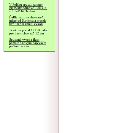
V Poľsku spustili takmer
gigawatthodinové úložisko,
z LiFePO4 článkov
Ďalšia jadrová elektráreň
južne od Slovenska musela
kvôli teplu znížiť výkon
Telekom pridal 12 GB balík
pre Easy, chce zaň 12 eur
Spustená výroba flash
pamäte s novým najvyšším
počtom vrstiev