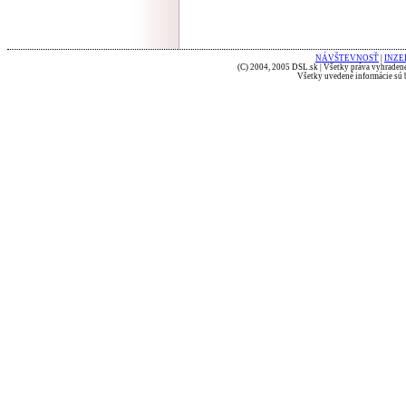
NÁVŠTEVNOSŤ
|
INZE
(C) 2004, 2005 DSL.sk | Všetky práva vyhradené
Všetky uvedené informácie sú b