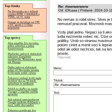
Top články
Re: rfwerwerwerw
Od: iOfcaaa | Pridané: 2024-10-1
Na Slovensku sa v tichosti
vypína ADSL v lokalitách s
VDSL, už 31. mája
No nemas si robit stres. Stres je 
Orange sa doťahuje na UPC
nemusel pracovat. Moznosti mas 
a O2, spustí 2.5 Gbps
pripojenie
Vzdy plati jedno. Nepaci sa ti ako
ludia nezmenia vobec nic. Cize 
Top správy
politiky. Urob so stranou maximu
Alza nasadila dve novinky,
potom cinint a menit veci k leps
jednu užitočnú a jednu
odist ak odist nechces, tak sa le
kontroverznú
proste.
Maďarsko jadrovú elektráreň
nakoniec kompletne
Odpovedať
neodstavilo, Rumunsko mení
tok Dunaja
Ďalšia jadrová elektráreň
Meno:
južne od Slovenska musela
kvôli teplu znížiť výkon
Železnice znižujú kvôli teplu
Titulok:
rýchlosť iba na 50 km/h,
spôsobuje to meškanie
NASA na diaľku na sonde
Voyager 2 úspešne znížila
Text:
spotrebu
Súd zakázal samojazdiacim
Google taxíkom dobíjanie v
noci, rušili obyvateľov
Železnice predávajú dve