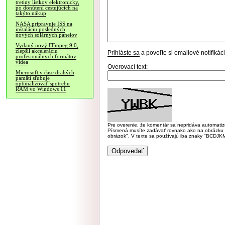
tretiny lístkov elektronicky,
po donútení cestujúcich na
takýto nákup
NASA pripravuje ISS na
inštaláciu posledných
nových solárnych panelov
Vydaný nový FFmpeg 9.0,
zlepšil akceleráciu
Prihláste sa
a povoľte si emailové notifiká
profesionálnych formátov
videa
Overovací text:
Microsoft v čase drahých
pamätí sľubuje
optimalizovať spotrebu
RAM vo Windows 11
Pre overenie, že komentár sa nepridáva automatizov
Písmená musíte zadávať rovnako ako na obrázku veľk
obrázok". V texte sa používajú iba znaky "BC