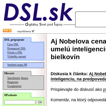
neprihlásený
Aj Nobelova cena
DSL pripojenie
Ceny DSL
umelú inteligenc
Dostupnosť DSL
Fórum o DSL
bielkovín
Výsledky meraní
Satelitná mapa SR
Diskusia k článku:
Aj Nobe
Merače
inteligenciu, na predpoveda
Speedmeter
Merania
Pingmeter
Googlemeter
Prispievajte do diskusií ako
p
Hľadanie
Komentár, na ktorý odpovedá