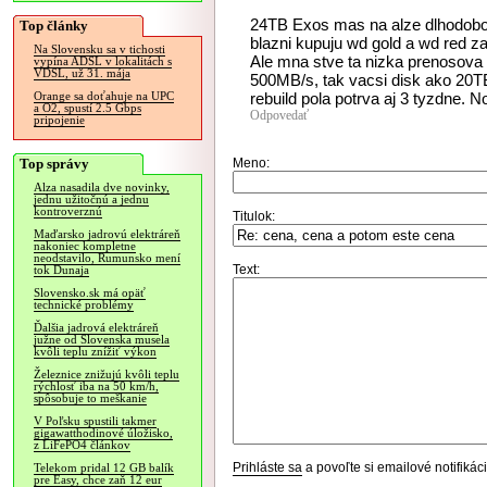
24TB Exos mas na alze dlhodobo 
Top články
blazni kupuju wd gold a wd red z
Na Slovensku sa v tichosti
Ale mna stve ta nizka prenosova r
vypína ADSL v lokalitách s
VDSL, už 31. mája
500MB/s, tak vacsi disk ako 20T
rebuild pola potrva aj 3 tyzdne. 
Orange sa doťahuje na UPC
a O2, spustí 2.5 Gbps
Odpovedať
pripojenie
Top správy
Meno:
Alza nasadila dve novinky,
jednu užitočnú a jednu
kontroverznú
Titulok:
Maďarsko jadrovú elektráreň
nakoniec kompletne
neodstavilo, Rumunsko mení
Text:
tok Dunaja
Slovensko.sk má opäť
technické problémy
Ďalšia jadrová elektráreň
južne od Slovenska musela
kvôli teplu znížiť výkon
Železnice znižujú kvôli teplu
rýchlosť iba na 50 km/h,
spôsobuje to meškanie
V Poľsku spustili takmer
gigawatthodinové úložisko,
z LiFePO4 článkov
Prihláste sa
a povoľte si emailové notifiká
Telekom pridal 12 GB balík
pre Easy, chce zaň 12 eur