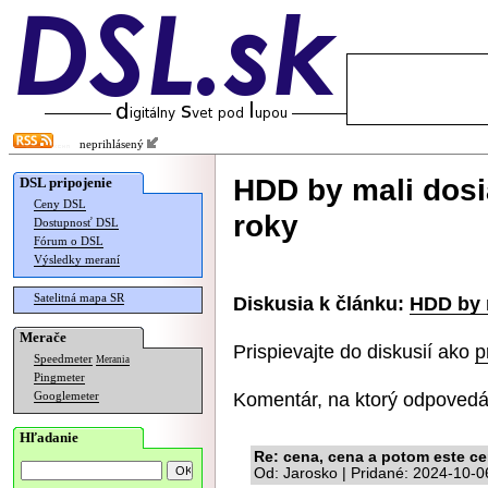
neprihlásený
HDD by mali dosi
DSL pripojenie
Ceny DSL
roky
Dostupnosť DSL
Fórum o DSL
Výsledky meraní
Satelitná mapa SR
Diskusia k článku:
HDD by m
Merače
Prispievajte do diskusií ako
p
Speedmeter
Merania
Pingmeter
Komentár, na ktorý odpovedá
Googlemeter
Hľadanie
Re: cena, cena a potom este c
Od: Jarosko | Pridané: 2024-10-0