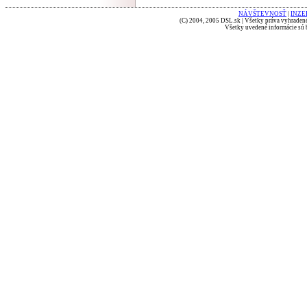
NÁVŠTEVNOSŤ
|
INZE
(C) 2004, 2005 DSL.sk | Všetky práva vyhradené
Všetky uvedené informácie sú b