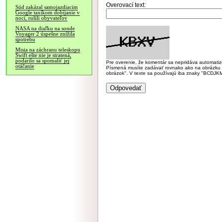
Overovací text:
Súd zakázal samojazdiacim
Google taxíkom dobíjanie v
noci, rušili obyvateľov
NASA na diaľku na sonde
Voyager 2 úspešne znížila
spotrebu
Misia na záchranu teleskopu
Swift ešte nie je stratená,
podarilo sa spomaliť jej
Pre overenie, že komentár sa nepridáva automatizov
otáčanie
Písmená musíte zadávať rovnako ako na obrázku veľk
obrázok". V texte sa používajú iba znaky "BC