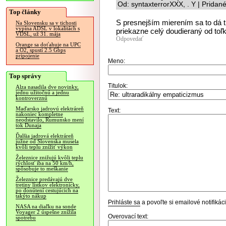
Od: syntaxterrorXXX, . Y | Pridan
Top články
S presnejším mierením sa to dá tr
Na Slovensku sa v tichosti
vypína ADSL v lokalitách s
priekazne celý doudieraný od to
VDSL, už 31. mája
Odpovedať
Orange sa doťahuje na UPC
a O2, spustí 2.5 Gbps
pripojenie
Meno:
Top správy
Titulok:
Alza nasadila dve novinky,
jednu užitočnú a jednu
kontroverznú
Maďarsko jadrovú elektráreň
Text:
nakoniec kompletne
neodstavilo, Rumunsko mení
tok Dunaja
Ďalšia jadrová elektráreň
južne od Slovenska musela
kvôli teplu znížiť výkon
Železnice znižujú kvôli teplu
rýchlosť iba na 50 km/h,
spôsobuje to meškanie
Železnice predávajú dve
tretiny lístkov elektronicky,
po donútení cestujúcich na
takýto nákup
Prihláste sa
a povoľte si emailové notifiká
NASA na diaľku na sonde
Voyager 2 úspešne znížila
Overovací text:
spotrebu