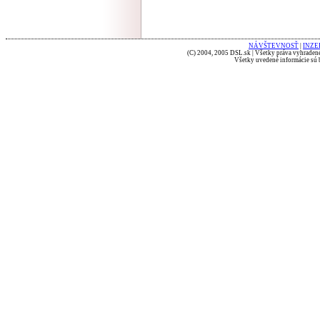
NÁVŠTEVNOSŤ
|
INZE
(C) 2004, 2005 DSL.sk | Všetky práva vyhradené
Všetky uvedené informácie sú b