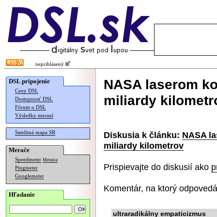
neprihlásený
NASA laserom ko
DSL pripojenie
Ceny DSL
miliardy kilometr
Dostupnosť DSL
Fórum o DSL
Výsledky meraní
Satelitná mapa SR
Diskusia k článku:
NASA la
miliardy kilometrov
Merače
Speedmeter
Merania
Prispievajte do diskusií ako
p
Pingmeter
Googlemeter
Komentár, na ktorý odpovedá
Hľadanie
ultraradikálny empaticizmus