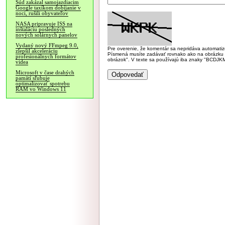
Súd zakázal samojazdiacim
Google taxíkom dobíjanie v
noci, rušili obyvateľov
NASA pripravuje ISS na
inštaláciu posledných
nových solárnych panelov
Vydaný nový FFmpeg 9.0,
Pre overenie, že komentár sa nepridáva automatizov
zlepšil akceleráciu
Písmená musíte zadávať rovnako ako na obrázku veľk
profesionálnych formátov
obrázok". V texte sa používajú iba znaky "BC
videa
Microsoft v čase drahých
pamätí sľubuje
optimalizovať spotrebu
RAM vo Windows 11