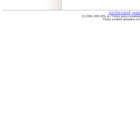
NÁVŠTEVNOSŤ
|
INZE
(C) 2004, 2005 DSL.sk | Všetky práva vyhradené
Všetky uvedené informácie sú b