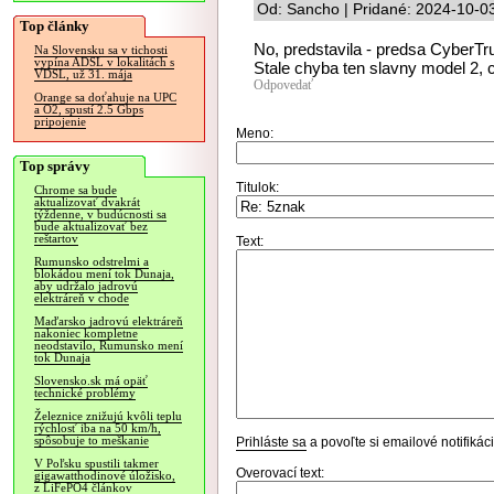
Od: Sancho | Pridané: 2024-10-0
Top články
No, predstavila - predsa CyberTru
Na Slovensku sa v tichosti
vypína ADSL v lokalitách s
Stale chyba ten slavny model 2, 
VDSL, už 31. mája
Odpovedať
Orange sa doťahuje na UPC
a O2, spustí 2.5 Gbps
pripojenie
Meno:
Top správy
Titulok:
Chrome sa bude
aktualizovať dvakrát
týždenne, v budúcnosti sa
bude aktualizovať bez
reštartov
Text:
Rumunsko odstrelmi a
blokádou mení tok Dunaja,
aby udržalo jadrovú
elektráreň v chode
Maďarsko jadrovú elektráreň
nakoniec kompletne
neodstavilo, Rumunsko mení
tok Dunaja
Slovensko.sk má opäť
technické problémy
Železnice znižujú kvôli teplu
rýchlosť iba na 50 km/h,
spôsobuje to meškanie
Prihláste sa
a povoľte si emailové notifiká
V Poľsku spustili takmer
Overovací text:
gigawatthodinové úložisko,
z LiFePO4 článkov