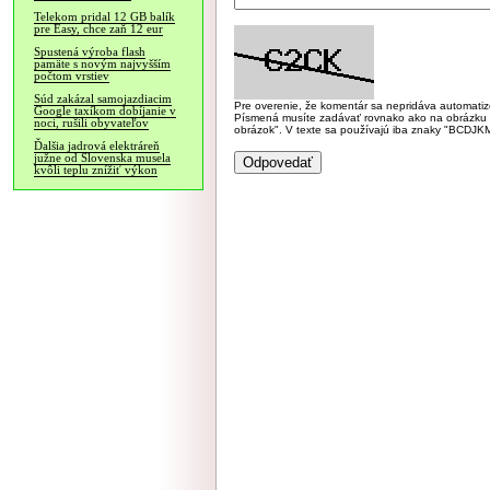
Telekom pridal 12 GB balík
pre Easy, chce zaň 12 eur
Spustená výroba flash
pamäte s novým najvyšším
počtom vrstiev
Súd zakázal samojazdiacim
Pre overenie, že komentár sa nepridáva automatizov
Google taxíkom dobíjanie v
Písmená musíte zadávať rovnako ako na obrázku veľk
noci, rušili obyvateľov
obrázok". V texte sa používajú iba znaky "BC
Ďalšia jadrová elektráreň
južne od Slovenska musela
kvôli teplu znížiť výkon