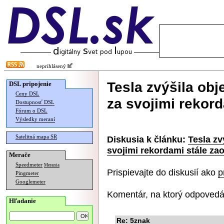
neprihlásený
Tesla zvýšila ob
DSL pripojenie
Ceny DSL
za svojimi rekor
Dostupnosť DSL
Fórum o DSL
Výsledky meraní
Satelitná mapa SR
Diskusia k článku:
Tesla zv
svojimi rekordami stále za
Merače
Speedmeter
Merania
Prispievajte do diskusií ako
p
Pingmeter
Googlemeter
Komentár, na ktorý odpovedá
Hľadanie
Re: 5znak