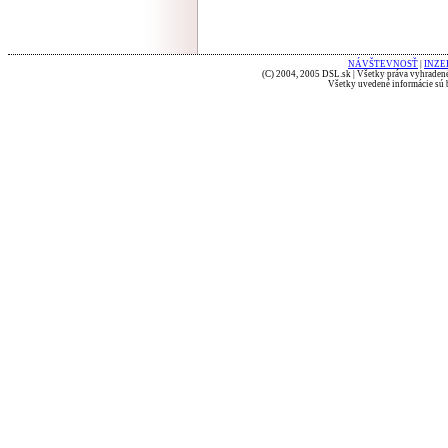
NÁVŠTEVNOSŤ
|
INZE
(C) 2004, 2005 DSL.sk | Všetky práva vyhradené
Všetky uvedené informácie sú b