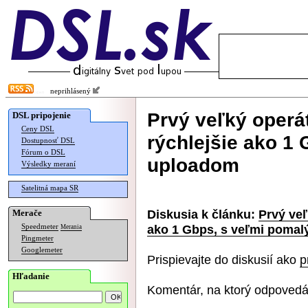
neprihlásený
Prvý veľký operá
DSL pripojenie
Ceny DSL
rýchlejšie ako 1
Dostupnosť DSL
Fórum o DSL
uploadom
Výsledky meraní
Satelitná mapa SR
Diskusia k článku:
Prvý veľ
Merače
ako 1 Gbps, s veľmi poma
Speedmeter
Merania
Pingmeter
Googlemeter
Prispievajte do diskusií ako
p
Hľadanie
Komentár, na ktorý odpovedá