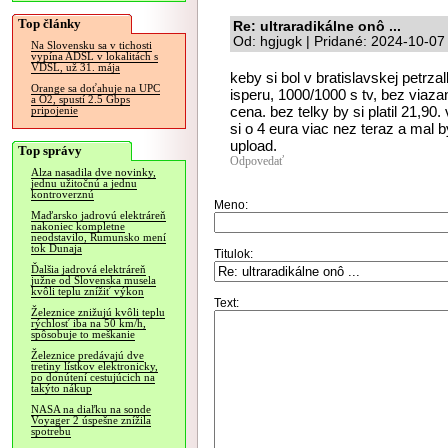
Top články
Re: ultraradikálne onô ...
Od: hgjugk | Pridané: 2024-10-07
Na Slovensku sa v tichosti
vypína ADSL v lokalitách s
VDSL, už 31. mája
keby si bol v bratislavskej petrza
Orange sa doťahuje na UPC
isperu, 1000/1000 s tv, bez viazan
a O2, spustí 2.5 Gbps
cena. bez telky by si platil 21,90
pripojenie
si o 4 eura viac nez teraz a mal
upload.
Top správy
Odpovedať
Alza nasadila dve novinky,
jednu užitočnú a jednu
kontroverznú
Meno:
Maďarsko jadrovú elektráreň
nakoniec kompletne
neodstavilo, Rumunsko mení
tok Dunaja
Titulok:
Ďalšia jadrová elektráreň
južne od Slovenska musela
kvôli teplu znížiť výkon
Text:
Železnice znižujú kvôli teplu
rýchlosť iba na 50 km/h,
spôsobuje to meškanie
Železnice predávajú dve
tretiny lístkov elektronicky,
po donútení cestujúcich na
takýto nákup
NASA na diaľku na sonde
Voyager 2 úspešne znížila
spotrebu