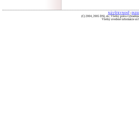
NÁVŠTEVNOSŤ
|
INZE
(C) 2004, 2005 DSL.sk | Všetky práva vyhradené
Všetky uvedené informácie sú b