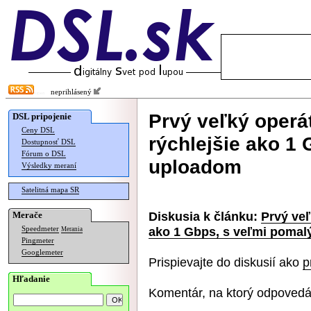
neprihlásený
Prvý veľký operá
DSL pripojenie
Ceny DSL
rýchlejšie ako 1
Dostupnosť DSL
Fórum o DSL
uploadom
Výsledky meraní
Satelitná mapa SR
Diskusia k článku:
Prvý veľ
Merače
ako 1 Gbps, s veľmi poma
Speedmeter
Merania
Pingmeter
Googlemeter
Prispievajte do diskusií ako
p
Hľadanie
Komentár, na ktorý odpovedá