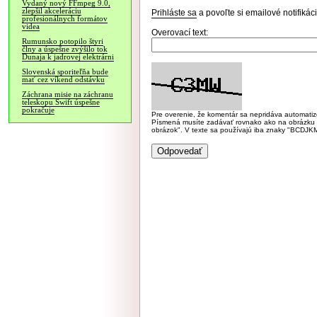
Vydaný nový FFmpeg 9.0,
zlepšil akceleráciu
Prihláste sa
a povoľte si emailové notifiká
profesionálnych formátov
videa
Overovací text:
Rumunsko potopilo štyri
člny a úspešne zvýšilo tok
Dunaja k jadrovej elektrárni
Slovenská sporiteľňa bude
mať cez víkend odstávku
Záchrana misie na záchranu
teleskopu Swift úspešne
pokračuje
Pre overenie, že komentár sa nepridáva automatizov
Písmená musíte zadávať rovnako ako na obrázku veľk
obrázok". V texte sa používajú iba znaky "BC