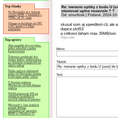
Top články
Re: meranie optiky z bodu U (us
otestovat uplne nezavisle ? ?
Na Slovensku sa v tichosti
Od: smurficek | Pridané: 2024-10
vypína ADSL v lokalitách s
VDSL, už 31. mája
Orange sa doťahuje na UPC
skusal som aj speedtest-cli, ale as
a O2, spustí 2.5 Gbps
dopice.sk/t53
pripojenie
a celkovo taham max 35MB/sec
Odpovedať
Top správy
Alza nasadila dve novinky,
jednu užitočnú a jednu
Meno:
kontroverznú
Železnice predávajú dve
tretiny lístkov elektronicky,
Titulok:
po donútení cestujúcich na
takýto nákup
Ďalšia jadrová elektráreň
južne od Slovenska musela
Text:
kvôli teplu znížiť výkon
V štvrtom reaktore
Mochoviec už beží štiepna
reakcia
NASA pripravuje ISS na
inštaláciu posledných
nových solárnych panelov
Microsoft v čase drahých
pamätí sľubuje
optimalizovať spotrebu
RAM vo Windows 11