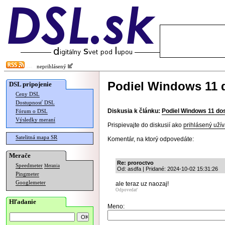
neprihlásený
Podiel Windows 11 d
DSL pripojenie
Ceny DSL
Dostupnosť DSL
Diskusia k článku:
Podiel Windows 11 dos
Fórum o DSL
Výsledky meraní
Prispievajte do diskusií ako
prihlásený užív
Satelitná mapa SR
Komentár, na ktorý odpovedáte:
Merače
Re: proroctvo
Speedmeter
Merania
Od: asdfa | Pridané: 2024-10-02 15:31:26
Pingmeter
Googlemeter
ale teraz uz naozaj!
Odpovedať
Hľadanie
Meno: