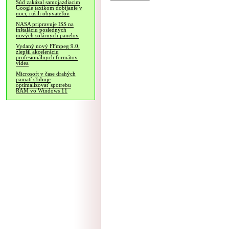
Súd zakázal samojazdiacim
Google taxíkom dobíjanie v
noci, rušili obyvateľov
NASA pripravuje ISS na
inštaláciu posledných
nových solárnych panelov
Vydaný nový FFmpeg 9.0,
zlepšil akceleráciu
profesionálnych formátov
videa
Microsoft v čase drahých
pamätí sľubuje
optimalizovať spotrebu
RAM vo Windows 11