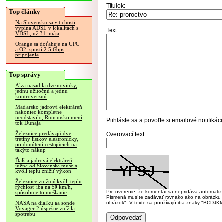
Titulok:
Top články
Na Slovensku sa v tichosti
vypína ADSL v lokalitách s
Text:
VDSL, už 31. mája
Orange sa doťahuje na UPC
a O2, spustí 2.5 Gbps
pripojenie
Top správy
Alza nasadila dve novinky,
jednu užitočnú a jednu
kontroverznú
Maďarsko jadrovú elektráreň
nakoniec kompletne
neodstavilo, Rumunsko mení
Prihláste sa
a povoľte si emailové notifiká
tok Dunaja
Železnice predávajú dve
Overovací text:
tretiny lístkov elektronicky,
po donútení cestujúcich na
takýto nákup
Ďalšia jadrová elektráreň
južne od Slovenska musela
kvôli teplu znížiť výkon
Železnice znižujú kvôli teplu
rýchlosť iba na 50 km/h,
Pre overenie, že komentár sa nepridáva automatizov
spôsobuje to meškanie
Písmená musíte zadávať rovnako ako na obrázku veľk
obrázok". V texte sa používajú iba znaky "BC
NASA na diaľku na sonde
Voyager 2 úspešne znížila
spotrebu