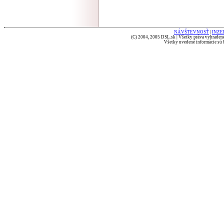
NÁVŠTEVNOSŤ
|
INZE
(C) 2004, 2005 DSL.sk | Všetky práva vyhradené
Všetky uvedené informácie sú b