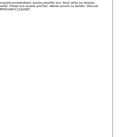
anými prostriedkami, prosím prepíšte text, ktorý vidíte na obrázku.
é. Pokiaľ text neviete prečítať, kliknite prosím na tlačidlo "Obnoviť
DJKMPRSVWXY1234589".