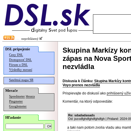
neprihlásený
Skupina Markízy kon
DSL pripojenie
Ceny DSL
zápas na Nova Sport
Dostupnosť DSL
nezvládla
Fórum o DSL
Výsledky meraní
Satelitná mapa SR
Diskusia k článku:
Skupina Markízy kontr
Voyo prenos nezvládla
Merače
Prispievajte do diskusií ako
prihlásený užív
Speedmeter
Merania
Komentár, na ktorý odpovedáte:
Pingmeter
Googlemeter
Re: sdadadasads
Hľadanie
Od: jozodfghdfghdfghdfgh | Pridané: 2024-0
a taki nam potom zvolia vladu aku mamte