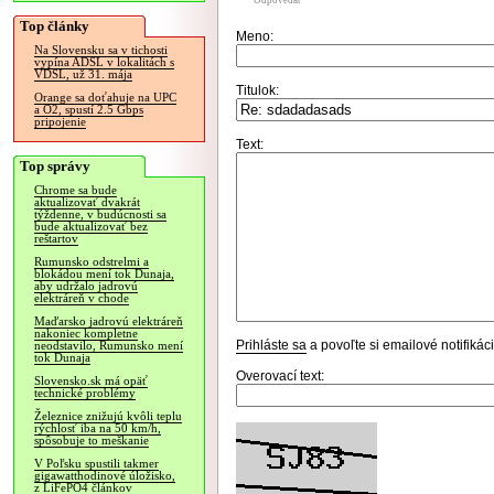
Odpovedať
Top články
Meno:
Na Slovensku sa v tichosti
vypína ADSL v lokalitách s
VDSL, už 31. mája
Titulok:
Orange sa doťahuje na UPC
a O2, spustí 2.5 Gbps
pripojenie
Text:
Top správy
Chrome sa bude
aktualizovať dvakrát
týždenne, v budúcnosti sa
bude aktualizovať bez
reštartov
Rumunsko odstrelmi a
blokádou mení tok Dunaja,
aby udržalo jadrovú
elektráreň v chode
Maďarsko jadrovú elektráreň
nakoniec kompletne
Prihláste sa
a povoľte si emailové notifiká
neodstavilo, Rumunsko mení
tok Dunaja
Overovací text:
Slovensko.sk má opäť
technické problémy
Železnice znižujú kvôli teplu
rýchlosť iba na 50 km/h,
spôsobuje to meškanie
V Poľsku spustili takmer
gigawatthodinové úložisko,
z LiFePO4 článkov