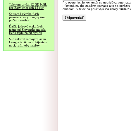
Pre overenie, že komentár sa nepridáva automatizov
Telekom pridal 12 GB balík
Písmená musíte zadávať rovnako ako na obrázku veľk
pre Easy, chce zaň 12 eur
obrázok". V texte sa používajú iba znaky "BC
Spustená výroba flash
pamäte s novým najvyšším
počtom vrstiev
Ďalšia jadrová elektráreň
južne od Slovenska musela
kvôli teplu znížiť výkon
Súd zakázal samojazdiacim
Google taxíkom dobíjanie v
noci, rušili obyvateľov