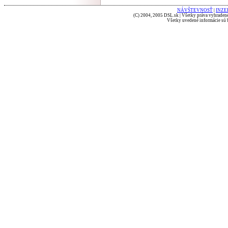
NÁVŠTEVNOSŤ
|
INZE
(C) 2004, 2005 DSL.sk | Všetky práva vyhradené
Všetky uvedené informácie sú b