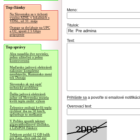
Top články
Meno:
Na Slovensku sa v tichosti
vypína ADSL v lokalitách s
VDSL, už 31. mája
Titulok:
Orange sa doťahuje na UPC
a O2, spustí 2.5 Gbps
pripojenie
Text:
Top správy
Alza nasadila dve novinky,
jednu užitočnú a jednu
kontroverznú
Maďarsko jadrovú elektráreň
nakoniec kompletne
neodstavilo, Rumunsko mení
tok Dunaja
Slovensko.sk má opäť
technické problémy
Ďalšia jadrová elektráreň
Prihláste sa
a povoľte si emailové notifiká
južne od Slovenska musela
kvôli teplu znížiť výkon
Overovací text:
Železnice znižujú kvôli teplu
rýchlosť iba na 50 km/h,
spôsobuje to meškanie
V Poľsku spustili takmer
gigawatthodinové úložisko,
z LiFePO4 článkov
Telekom pridal 12 GB balík
pre Easy, chce zaň 12 eur