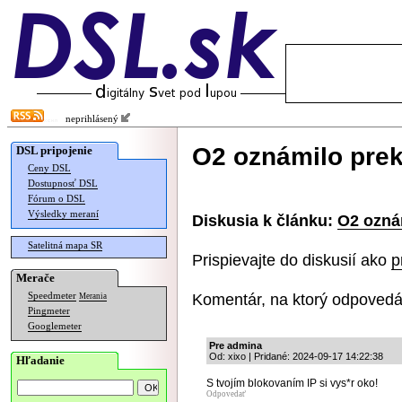
neprihlásený
O2 oznámilo prek
DSL pripojenie
Ceny DSL
Dostupnosť DSL
Fórum o DSL
Výsledky meraní
Diskusia k článku:
O2 ozná
Satelitná mapa SR
Prispievajte do diskusií ako
p
Merače
Komentár, na ktorý odpovedá
Speedmeter
Merania
Pingmeter
Googlemeter
Pre admina
Od: xixo | Pridané: 2024-09-17 14:22:38
Hľadanie
S tvojím blokovaním IP si vys*r oko!
Odpovedať