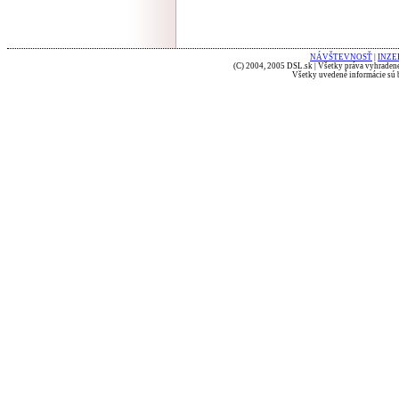
NÁVŠTEVNOSŤ
|
INZE
(C) 2004, 2005 DSL.sk | Všetky práva vyhradené
Všetky uvedené informácie sú b