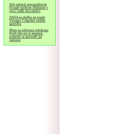
Súd zakázal samojazdiacim
Google taxíkom dobíjanie v
noci, rušili obyvateľov
NASA na diaľku na sonde
Voyager 2 úspešne znížila
spotrebu
Misia na záchranu teleskopu
Swift ešte nie je stratená,
podarilo sa spomaliť jej
otáčanie