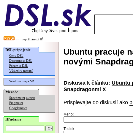
neprihlásený
Ubuntu pracuje 
DSL pripojenie
Ceny DSL
novými Snapdra
Dostupnosť DSL
Fórum o DSL
Výsledky meraní
Satelitná mapa SR
Diskusia k článku:
Ubuntu 
Snapdragonmi X
Merače
Speedmeter
Merania
Prispievajte do diskusií ako
p
Pingmeter
Googlemeter
Meno:
Hľadanie
Titulok: