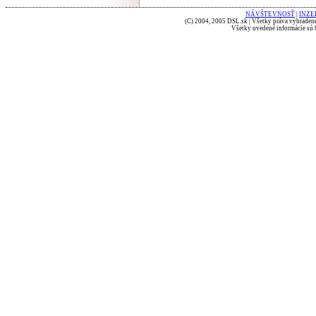
NÁVŠTEVNOSŤ
|
INZE
(C) 2004, 2005 DSL.sk | Všetky práva vyhradené
Všetky uvedené informácie sú b