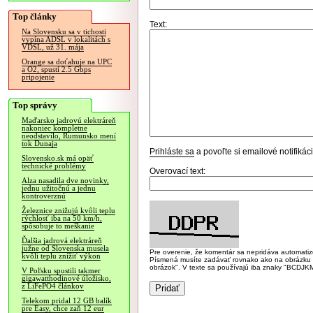
Top články
Text:
Na Slovensku sa v tichosti
vypína ADSL v lokalitách s
VDSL, už 31. mája
Orange sa doťahuje na UPC
a O2, spustí 2.5 Gbps
pripojenie
Top správy
Maďarsko jadrovú elektráreň
nakoniec kompletne
neodstavilo, Rumunsko mení
tok Dunaja
Prihláste sa
a povoľte si emailové notifiká
Slovensko.sk má opäť
technické problémy
Overovací text:
Alza nasadila dve novinky,
jednu užitočnú a jednu
kontroverznú
Železnice znižujú kvôli teplu
rýchlosť iba na 50 km/h,
spôsobuje to meškanie
Ďalšia jadrová elektráreň
južne od Slovenska musela
Pre overenie, že komentár sa nepridáva automatizov
kvôli teplu znížiť výkon
Písmená musíte zadávať rovnako ako na obrázku veľk
obrázok". V texte sa používajú iba znaky "BC
V Poľsku spustili takmer
gigawatthodinové úložisko,
z LiFePO4 článkov
Telekom pridal 12 GB balík
pre Easy, chce zaň 12 eur