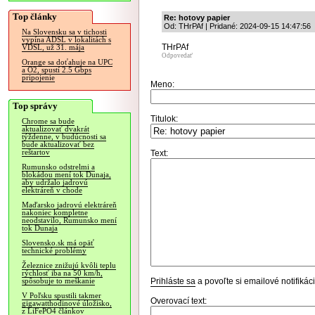
Top články
Re: hotovy papier
Od: THrPAf | Pridané: 2024-09-15 14:47:56
Na Slovensku sa v tichosti
vypína ADSL v lokalitách s
THrPAf
VDSL, už 31. mája
Odpovedať
Orange sa doťahuje na UPC
a O2, spustí 2.5 Gbps
pripojenie
Meno:
Top správy
Titulok:
Chrome sa bude
aktualizovať dvakrát
týždenne, v budúcnosti sa
bude aktualizovať bez
reštartov
Text:
Rumunsko odstrelmi a
blokádou mení tok Dunaja,
aby udržalo jadrovú
elektráreň v chode
Maďarsko jadrovú elektráreň
nakoniec kompletne
neodstavilo, Rumunsko mení
tok Dunaja
Slovensko.sk má opäť
technické problémy
Železnice znižujú kvôli teplu
rýchlosť iba na 50 km/h,
Prihláste sa
a povoľte si emailové notifiká
spôsobuje to meškanie
V Poľsku spustili takmer
Overovací text:
gigawatthodinové úložisko,
z LiFePO4 článkov