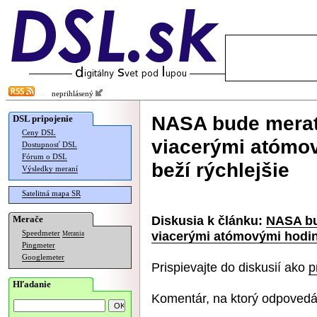
neprihlásený
NASA bude merať
DSL pripojenie
Ceny DSL
viacerými atómo
Dostupnosť DSL
Fórum o DSL
beží rýchlejšie
Výsledky meraní
Satelitná mapa SR
Diskusia k článku:
NASA bu
Merače
viacerými atómovými hodina
Speedmeter
Merania
Pingmeter
Googlemeter
Prispievajte do diskusií ako
p
Hľadanie
Komentár, na ktorý odpovedá