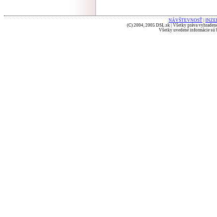
NÁVŠTEVNOSŤ
|
INZE
(C) 2004, 2005 DSL.sk | Všetky práva vyhradené
Všetky uvedené informácie sú b