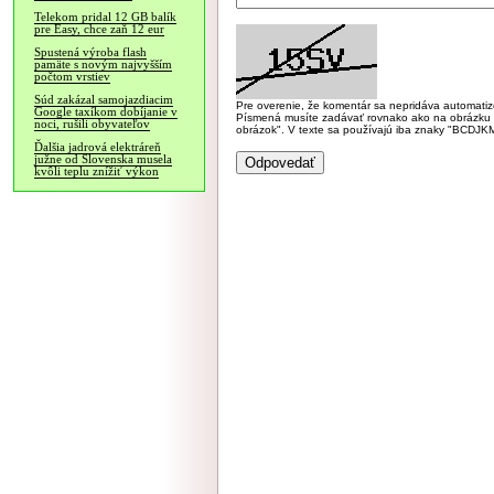
Telekom pridal 12 GB balík
pre Easy, chce zaň 12 eur
Spustená výroba flash
pamäte s novým najvyšším
počtom vrstiev
Súd zakázal samojazdiacim
Pre overenie, že komentár sa nepridáva automatizov
Google taxíkom dobíjanie v
Písmená musíte zadávať rovnako ako na obrázku veľk
noci, rušili obyvateľov
obrázok". V texte sa používajú iba znaky "BC
Ďalšia jadrová elektráreň
južne od Slovenska musela
kvôli teplu znížiť výkon