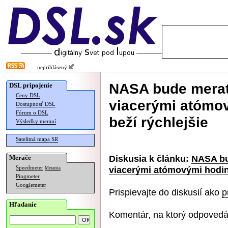
neprihlásený
NASA bude merať
DSL pripojenie
Ceny DSL
viacerými atómo
Dostupnosť DSL
Fórum o DSL
beží rýchlejšie
Výsledky meraní
Satelitná mapa SR
Diskusia k článku:
NASA bu
Merače
viacerými atómovými hodina
Speedmeter
Merania
Pingmeter
Googlemeter
Prispievajte do diskusií ako
p
Hľadanie
Komentár, na ktorý odpovedá