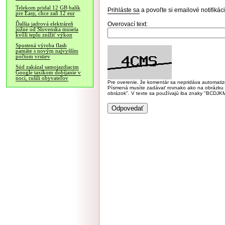
Telekom pridal 12 GB balík
Prihláste sa
a povoľte si emailové notifiká
pre Easy, chce zaň 12 eur
Overovací text:
Ďalšia jadrová elektráreň
južne od Slovenska musela
kvôli teplu znížiť výkon
Spustená výroba flash
pamäte s novým najvyšším
počtom vrstiev
Súd zakázal samojazdiacim
Google taxíkom dobíjanie v
noci, rušili obyvateľov
Pre overenie, že komentár sa nepridáva automatizov
Písmená musíte zadávať rovnako ako na obrázku veľk
obrázok". V texte sa používajú iba znaky "BC