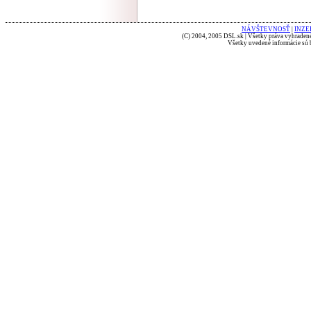
NÁVŠTEVNOSŤ
|
INZE
(C) 2004, 2005 DSL.sk | Všetky práva vyhradené
Všetky uvedené informácie sú b