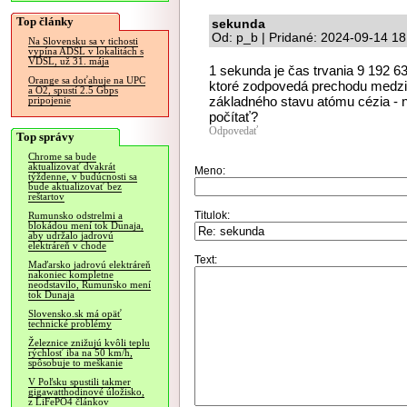
Top články
sekunda
Od: p_b | Pridané: 2024-09-14 18
Na Slovensku sa v tichosti
vypína ADSL v lokalitách s
VDSL, už 31. mája
1 sekunda je čas trvania 9 192 6
Orange sa doťahuje na UPC
ktoré zodpovedá prechodu medzi 
a O2, spustí 2.5 Gbps
základného stavu atómu cézia - 
pripojenie
počítať?
Odpovedať
Top správy
Chrome sa bude
aktualizovať dvakrát
Meno:
týždenne, v budúcnosti sa
bude aktualizovať bez
reštartov
Titulok:
Rumunsko odstrelmi a
blokádou mení tok Dunaja,
aby udržalo jadrovú
elektráreň v chode
Text:
Maďarsko jadrovú elektráreň
nakoniec kompletne
neodstavilo, Rumunsko mení
tok Dunaja
Slovensko.sk má opäť
technické problémy
Železnice znižujú kvôli teplu
rýchlosť iba na 50 km/h,
spôsobuje to meškanie
V Poľsku spustili takmer
gigawatthodinové úložisko,
z LiFePO4 článkov