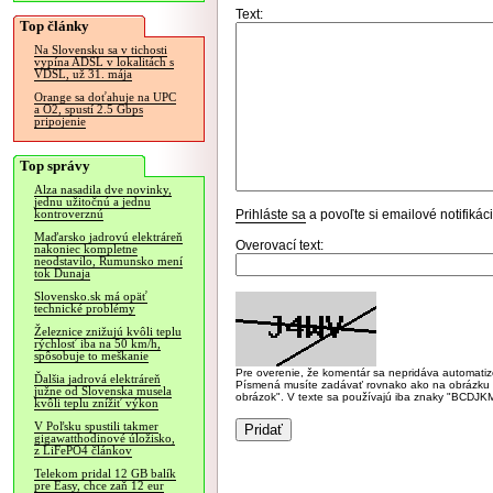
Text:
Top články
Na Slovensku sa v tichosti
vypína ADSL v lokalitách s
VDSL, už 31. mája
Orange sa doťahuje na UPC
a O2, spustí 2.5 Gbps
pripojenie
Top správy
Alza nasadila dve novinky,
jednu užitočnú a jednu
Prihláste sa
a povoľte si emailové notifiká
kontroverznú
Maďarsko jadrovú elektráreň
Overovací text:
nakoniec kompletne
neodstavilo, Rumunsko mení
tok Dunaja
Slovensko.sk má opäť
technické problémy
Železnice znižujú kvôli teplu
rýchlosť iba na 50 km/h,
spôsobuje to meškanie
Pre overenie, že komentár sa nepridáva automatizov
Ďalšia jadrová elektráreň
Písmená musíte zadávať rovnako ako na obrázku veľk
južne od Slovenska musela
obrázok". V texte sa používajú iba znaky "BC
kvôli teplu znížiť výkon
V Poľsku spustili takmer
gigawatthodinové úložisko,
z LiFePO4 článkov
Telekom pridal 12 GB balík
pre Easy, chce zaň 12 eur