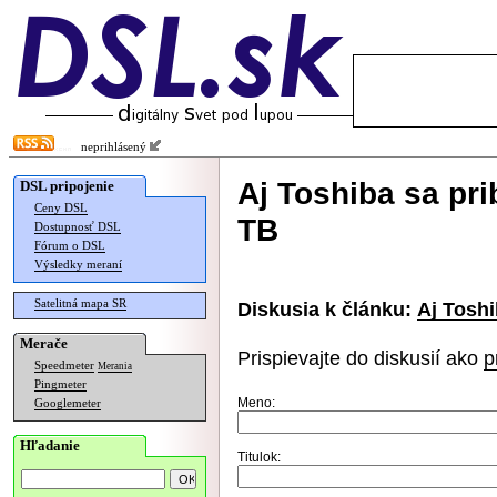
neprihlásený
Aj Toshiba sa pri
DSL pripojenie
Ceny DSL
TB
Dostupnosť DSL
Fórum o DSL
Výsledky meraní
Satelitná mapa SR
Diskusia k článku:
Aj Toshi
Merače
Prispievajte do diskusií ako
p
Speedmeter
Merania
Pingmeter
Meno:
Googlemeter
Hľadanie
Titulok: