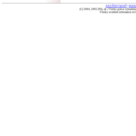
NÁVŠTEVNOSŤ
|
INZE
(C) 2004, 2005 DSL.sk | Všetky práva vyhradené
Všetky uvedené informácie sú b