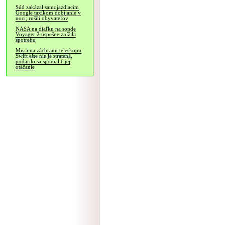
Súd zakázal samojazdiacim
Google taxíkom dobíjanie v
noci, rušili obyvateľov
NASA na diaľku na sonde
Voyager 2 úspešne znížila
spotrebu
Misia na záchranu teleskopu
Swift ešte nie je stratená,
podarilo sa spomaliť jej
otáčanie