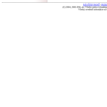
NÁVŠTEVNOSŤ
|
INZE
(C) 2004, 2005 DSL.sk | Všetky práva vyhradené
Všetky uvedené informácie sú b