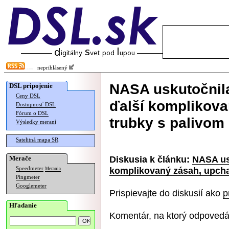
neprihlásený
NASA uskutočnil
DSL pripojenie
Ceny DSL
ďalší komplikovan
Dostupnosť DSL
Fórum o DSL
trubky s palivom
Výsledky meraní
Satelitná mapa SR
Diskusia k článku:
NASA us
Merače
komplikovaný zásah, upchal
Speedmeter
Merania
Pingmeter
Googlemeter
Prispievajte do diskusií ako
p
Hľadanie
Komentár, na ktorý odpovedá