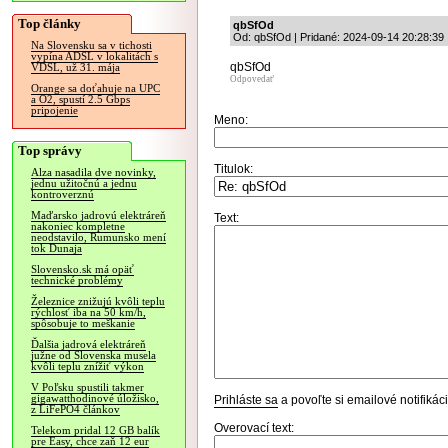
Top články
qbSfOd
Od: qbSfOd | Pridané: 2024-09-14 20:28:39
Na Slovensku sa v tichosti
vypína ADSL v lokalitách s
qbSfOd
VDSL, už 31. mája
Odpovedať
Orange sa doťahuje na UPC
a O2, spustí 2.5 Gbps
pripojenie
Meno:
Top správy
Titulok:
Alza nasadila dve novinky,
jednu užitočnú a jednu
kontroverznú
Maďarsko jadrovú elektráreň
Text:
nakoniec kompletne
neodstavilo, Rumunsko mení
tok Dunaja
Slovensko.sk má opäť
technické problémy
Železnice znižujú kvôli teplu
rýchlosť iba na 50 km/h,
spôsobuje to meškanie
Ďalšia jadrová elektráreň
južne od Slovenska musela
kvôli teplu znížiť výkon
V Poľsku spustili takmer
gigawatthodinové úložisko,
Prihláste sa
a povoľte si emailové notifiká
z LiFePO4 článkov
Overovací text:
Telekom pridal 12 GB balík
pre Easy, chce zaň 12 eur