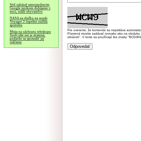
Súd zakázal samojazdiacim
Google taxíkom dobíjanie v
noci, rušili obyvateľov
NASA na diaľku na sonde
Voyager 2 úspešne znížila
spotrebu
Pre overenie, že komentár sa nepridáva automatizov
Misia na záchranu teleskopu
Písmená musíte zadávať rovnako ako na obrázku veľk
Swift ešte nie je stratená,
obrázok". V texte sa používajú iba znaky "BC
podarilo sa spomaliť jej
otáčanie