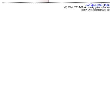
NÁVŠTEVNOSŤ
|
INZE
(C) 2004, 2005 DSL.sk | Všetky práva vyhradené
Všetky uvedené informácie sú b