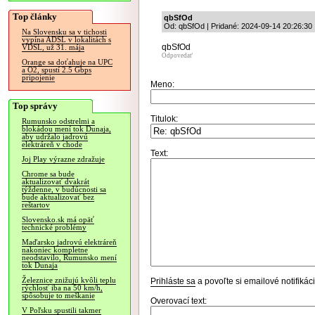
Top články
qbSfOd
Od: qbSfOd | Pridané: 2024-09-14 20:26:30
Na Slovensku sa v tichosti
vypína ADSL v lokalitách s
qbSfOd
VDSL, už 31. mája
Odpovedať
Orange sa doťahuje na UPC
a O2, spustí 2.5 Gbps
pripojenie
Meno:
Top správy
Titulok:
Rumunsko odstrelmi a
blokádou mení tok Dunaja,
aby udržalo jadrovú
elektráreň v chode
Text:
Joj Play výrazne zdražuje
Chrome sa bude
aktualizovať dvakrát
týždenne, v budúcnosti sa
bude aktualizovať bez
reštartov
Slovensko.sk má opäť
technické problémy
Maďarsko jadrovú elektráreň
nakoniec kompletne
neodstavilo, Rumunsko mení
tok Dunaja
Železnice znižujú kvôli teplu
Prihláste sa
a povoľte si emailové notifiká
rýchlosť iba na 50 km/h,
spôsobuje to meškanie
Overovací text:
V Poľsku spustili takmer