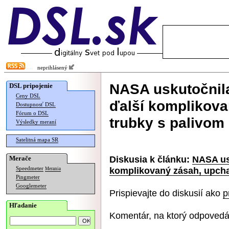
neprihlásený
NASA uskutočnil
DSL pripojenie
Ceny DSL
ďalší komplikovan
Dostupnosť DSL
Fórum o DSL
trubky s palivom
Výsledky meraní
Satelitná mapa SR
Diskusia k článku:
NASA us
Merače
komplikovaný zásah, upchal
Speedmeter
Merania
Pingmeter
Googlemeter
Prispievajte do diskusií ako
p
Hľadanie
Komentár, na ktorý odpovedá