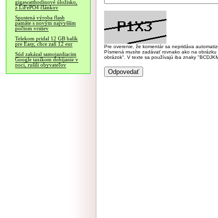
gigawatthodinové úložisko,
z LiFePO4 článkov
Spustená výroba flash
pamäte s novým najvyšším
počtom vrstiev
Telekom pridal 12 GB balík
pre Easy, chce zaň 12 eur
Pre overenie, že komentár sa nepridáva automatizov
Písmená musíte zadávať rovnako ako na obrázku veľk
Súd zakázal samojazdiacim
obrázok". V texte sa používajú iba znaky "BC
Google taxíkom dobíjanie v
noci, rušili obyvateľov