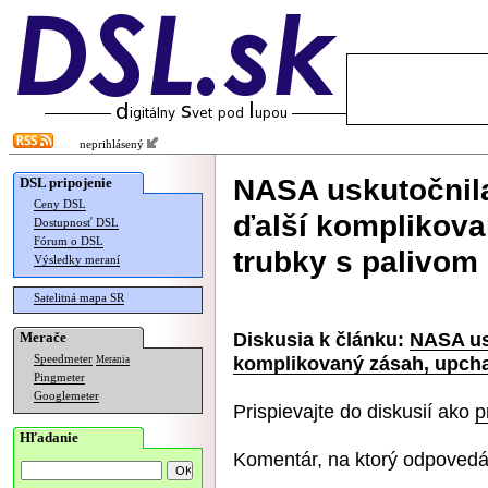
neprihlásený
NASA uskutočnil
DSL pripojenie
Ceny DSL
ďalší komplikovan
Dostupnosť DSL
Fórum o DSL
trubky s palivom
Výsledky meraní
Satelitná mapa SR
Diskusia k článku:
NASA us
Merače
komplikovaný zásah, upchal
Speedmeter
Merania
Pingmeter
Googlemeter
Prispievajte do diskusií ako
p
Hľadanie
Komentár, na ktorý odpovedá