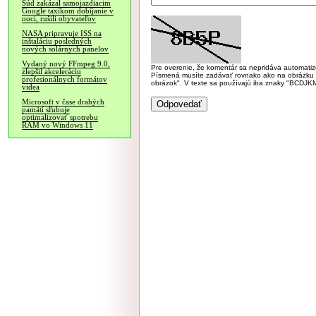
Súd zakázal samojazdiacim
Google taxíkom dobíjanie v
noci, rušili obyvateľov
NASA pripravuje ISS na
inštaláciu posledných
nových solárnych panelov
Vydaný nový FFmpeg 9.0,
Pre overenie, že komentár sa nepridáva automatizov
zlepšil akceleráciu
Písmená musíte zadávať rovnako ako na obrázku veľk
profesionálnych formátov
obrázok". V texte sa používajú iba znaky "BC
videa
Microsoft v čase drahých
pamätí sľubuje
optimalizovať spotrebu
RAM vo Windows 11