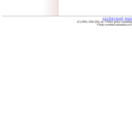
NÁVŠTEVNOSŤ
|
INZE
(C) 2004, 2005 DSL.sk | Všetky práva vyhradené
Všetky uvedené informácie sú b