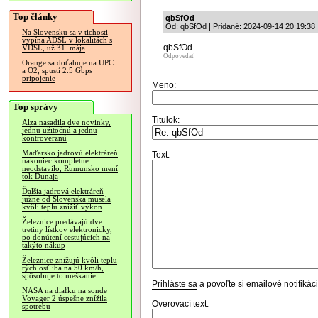
Top články
qbSfOd
Od: qbSfOd | Pridané: 2024-09-14 20:19:38
Na Slovensku sa v tichosti
vypína ADSL v lokalitách s
qbSfOd
VDSL, už 31. mája
Odpovedať
Orange sa doťahuje na UPC
a O2, spustí 2.5 Gbps
pripojenie
Meno:
Top správy
Titulok:
Alza nasadila dve novinky,
jednu užitočnú a jednu
kontroverznú
Maďarsko jadrovú elektráreň
Text:
nakoniec kompletne
neodstavilo, Rumunsko mení
tok Dunaja
Ďalšia jadrová elektráreň
južne od Slovenska musela
kvôli teplu znížiť výkon
Železnice predávajú dve
tretiny lístkov elektronicky,
po donútení cestujúcich na
takýto nákup
Železnice znižujú kvôli teplu
rýchlosť iba na 50 km/h,
spôsobuje to meškanie
Prihláste sa
a povoľte si emailové notifiká
NASA na diaľku na sonde
Voyager 2 úspešne znížila
Overovací text:
spotrebu