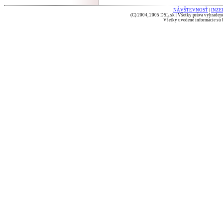
NÁVŠTEVNOSŤ
|
INZE
(C) 2004, 2005 DSL.sk | Všetky práva vyhradené
Všetky uvedené informácie sú b