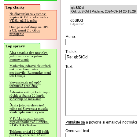
Top články
qbSfOd
Od: qbSfOd | Pridané: 2024-09-14 20:15:29
Na Slovensku sa v tichosti
vypína ADSL v lokalitách s
qbSfOd
VDSL, už 31. mája
Odpovedať
Orange sa doťahuje na UPC
a O2, spustí 2.5 Gbps
pripojenie
Meno:
Top správy
Titulok:
Alza nasadila dve novinky,
jednu užitočnú a jednu
kontroverznú
Maďarsko jadrovú elektráreň
Text:
nakoniec kompletne
neodstavilo, Rumunsko mení
tok Dunaja
Slovensko.sk má opäť
technické problémy
Železnice znižujú kvôli teplu
rýchlosť iba na 50 km/h,
spôsobuje to meškanie
Ďalšia jadrová elektráreň
južne od Slovenska musela
kvôli teplu znížiť výkon
V Poľsku spustili takmer
gigawatthodinové úložisko,
Prihláste sa
a povoľte si emailové notifiká
z LiFePO4 článkov
Overovací text:
Telekom pridal 12 GB balík
pre Easy, chce zaň 12 eur