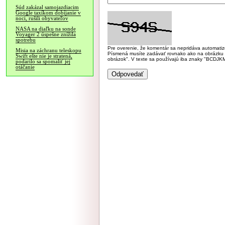
Súd zakázal samojazdiacim
Google taxíkom dobíjanie v
noci, rušili obyvateľov
NASA na diaľku na sonde
Voyager 2 úspešne znížila
spotrebu
Pre overenie, že komentár sa nepridáva automatizov
Misia na záchranu teleskopu
Písmená musíte zadávať rovnako ako na obrázku veľk
Swift ešte nie je stratená,
obrázok". V texte sa používajú iba znaky "BC
podarilo sa spomaliť jej
otáčanie