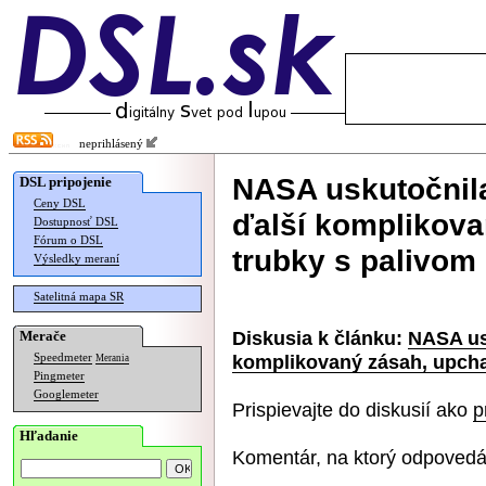
neprihlásený
NASA uskutočnil
DSL pripojenie
Ceny DSL
ďalší komplikovan
Dostupnosť DSL
Fórum o DSL
trubky s palivom
Výsledky meraní
Satelitná mapa SR
Diskusia k článku:
NASA us
Merače
komplikovaný zásah, upchal
Speedmeter
Merania
Pingmeter
Googlemeter
Prispievajte do diskusií ako
p
Hľadanie
Komentár, na ktorý odpovedá