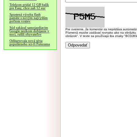
Telekom pridal 12 GB balík
pre Easy, chce zaň 12 eur
Spustená výroba flash
pamäte s novým najvyšším
počtom vrstiev
Súd zakázal samojazdiacim
Pre overenie, že komentár sa nepridáva automatizov
Google taxíkom dobíjanie v
Písmená musíte zadávať rovnako ako na obrázku veľk
noci, rušili obyvateľov
obrázok". V texte sa používajú iba znaky "BC
Odštartovala nová séria
populárneho sci-fi Futurama