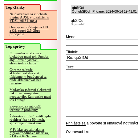
Top články
qbSfOd
Od: qbSfOd | Pridané: 2024-09-14 19:41:01
Na Slovensku sa v tichosti
vypína ADSL v lokalitách s
qbSfOd
VDSL, už 31. mája
Odpovedať
Orange sa doťahuje na UPC
a O2, spustí 2.5 Gbps
pripojenie
Meno:
Top správy
Titulok:
Rumunsko odstrelmi a
blokádou mení tok Dunaja,
aby udržalo jadrovú
elektráreň v chode
Text:
Chrome sa bude
aktualizovať dvakrát
týždenne, v budúcnosti sa
bude aktualizovať bez
reštartov
Maďarsko jadrovú elektráreň
nakoniec kompletne
neodstavilo, Rumunsko mení
tok Dunaja
Slovensko.sk má opäť
technické problémy
Železnice znižujú kvôli teplu
rýchlosť iba na 50 km/h,
Prihláste sa
a povoľte si emailové notifiká
spôsobuje to meškanie
V Poľsku spustili takmer
Overovací text:
gigawatthodinové úložisko,
z LiFePO4 článkov