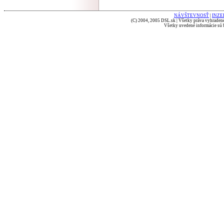
NÁVŠTEVNOSŤ
|
INZE
(C) 2004, 2005 DSL.sk | Všetky práva vyhradené
Všetky uvedené informácie sú b