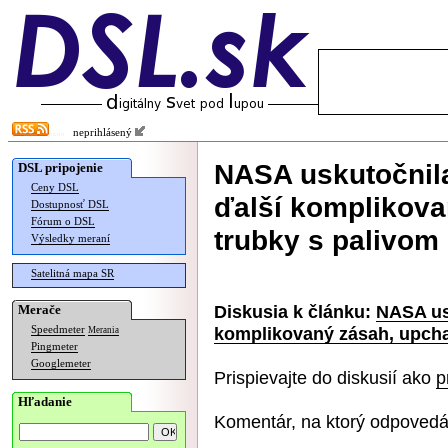
neprihlásený
NASA uskutočnil
DSL pripojenie
Ceny DSL
ďalší komplikovan
Dostupnosť DSL
Fórum o DSL
trubky s palivom
Výsledky meraní
Satelitná mapa SR
Diskusia k článku:
NASA us
Merače
komplikovaný zásah, upchal
Speedmeter
Merania
Pingmeter
Googlemeter
Prispievajte do diskusií ako
p
Hľadanie
Komentár, na ktorý odpovedá