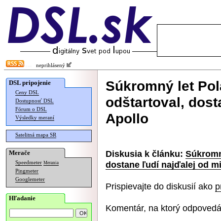
neprihlásený
Súkromný let Po
DSL pripojenie
Ceny DSL
odštartoval, dost
Dostupnosť DSL
Fórum o DSL
Apollo
Výsledky meraní
Satelitná mapa SR
Diskusia k článku:
Súkromn
Merače
dostane ľudí najďalej od mi
Speedmeter
Merania
Pingmeter
Googlemeter
Prispievajte do diskusií ako
p
Hľadanie
Komentár, na ktorý odpovedá