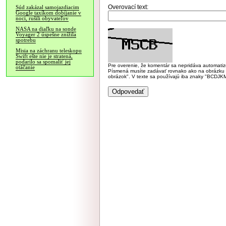
Overovací text:
Súd zakázal samojazdiacim
Google taxíkom dobíjanie v
noci, rušili obyvateľov
NASA na diaľku na sonde
Voyager 2 úspešne znížila
spotrebu
Misia na záchranu teleskopu
Swift ešte nie je stratená,
podarilo sa spomaliť jej
Pre overenie, že komentár sa nepridáva automatizov
otáčanie
Písmená musíte zadávať rovnako ako na obrázku veľk
obrázok". V texte sa používajú iba znaky "BC