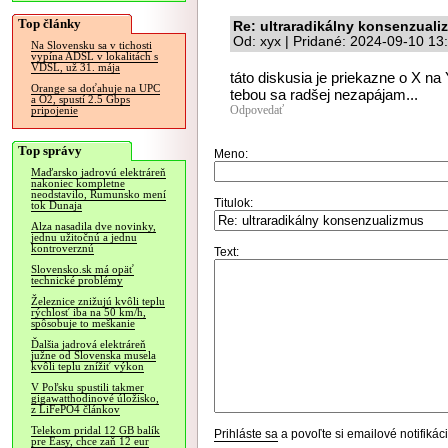
Top články
Re: ultraradikálny konsenzual
Od: xyx | Pridané: 2024-09-10 13
Na Slovensku sa v tichosti
vypína ADSL v lokalitách s
VDSL, už 31. mája
táto diskusia je priekazne o X na
Orange sa doťahuje na UPC
tebou sa radšej nezapájam...
a O2, spustí 2.5 Gbps
Odpovedať
pripojenie
Top správy
Meno:
Maďarsko jadrovú elektráreň
nakoniec kompletne
neodstavilo, Rumunsko mení
Titulok:
tok Dunaja
Alza nasadila dve novinky,
jednu užitočnú a jednu
kontroverznú
Text:
Slovensko.sk má opäť
technické problémy
Železnice znižujú kvôli teplu
rýchlosť iba na 50 km/h,
spôsobuje to meškanie
Ďalšia jadrová elektráreň
južne od Slovenska musela
kvôli teplu znížiť výkon
V Poľsku spustili takmer
gigawatthodinové úložisko,
z LiFePO4 článkov
Telekom pridal 12 GB balík
Prihláste sa
a povoľte si emailové notifiká
pre Easy, chce zaň 12 eur