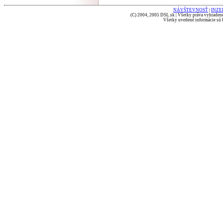
NÁVŠTEVNOSŤ
|
INZE
(C) 2004, 2005 DSL.sk | Všetky práva vyhradené
Všetky uvedené informácie sú b