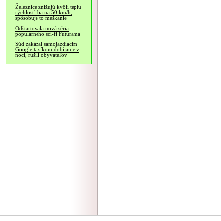
Železnice znižujú kvôli teplu
rýchlosť iba na 50 km/h,
spôsobuje to meškanie
Odštartovala nová séria
populárneho sci-fi Futurama
Súd zakázal samojazdiacim
Google taxíkom dobíjanie v
noci, rušili obyvateľov
NÁVŠTEVNOSŤ
|
INZE