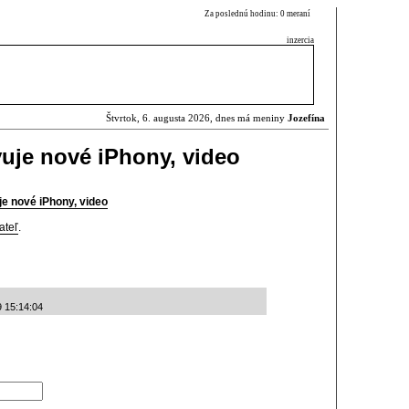
Za poslednú hodinu: 0 meraní
inzercia
Štvrtok, 6. augusta 2026, dnes má meniny
Jozefína
uje nové iPhony, video
e nové iPhony, video
ateľ
.
9 15:14:04