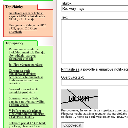
Titulok:
Top články
Na Slovensku sa v tichosti
vypína ADSL v lokalitách s
Text:
VDSL, už 31. mája
Orange sa doťahuje na UPC
a O2, spustí 2.5 Gbps
pripojenie
Top správy
Rumunsko odstrelmi a
blokádou mení tok Dunaja,
aby udržalo jadrovú
elektráreň v chode
Joj Play výrazne zdražuje
Prihláste sa
a povoľte si emailové notifiká
Chrome sa bude
aktualizovať dvakrát
týždenne, v budúcnosti sa
Overovací text:
bude aktualizovať bez
reštartov
Slovensko.sk má opäť
technické problémy
Spustená výroba flash
pamäte s novým najvyšším
počtom vrstiev
Pre overenie, že komentár sa nepridáva automatizov
V Poľsku spustili takmer
Písmená musíte zadávať rovnako ako na obrázku veľk
gigawatthodinové úložisko,
obrázok". V texte sa používajú iba znaky "BC
z LiFePO4 článkov
Telekom pridal 12 GB balík
pre Easy, chce zaň 12 eur