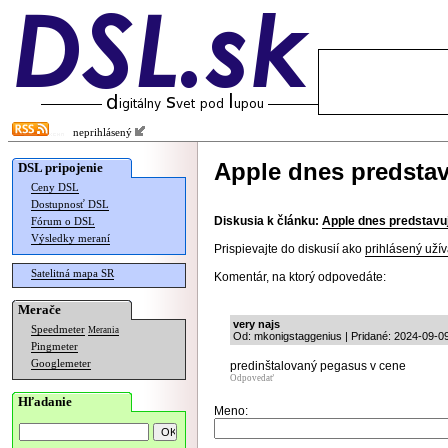
neprihlásený
Apple dnes predstav
DSL pripojenie
Ceny DSL
Dostupnosť DSL
Diskusia k článku:
Apple dnes predstavuj
Fórum o DSL
Výsledky meraní
Prispievajte do diskusií ako
prihlásený užív
Satelitná mapa SR
Komentár, na ktorý odpovedáte:
Merače
very najs
Speedmeter
Merania
Od: mkonigstaggenius | Pridané: 2024-09-0
Pingmeter
Googlemeter
predinštalovaný pegasus v cene
Odpovedať
Hľadanie
Meno: