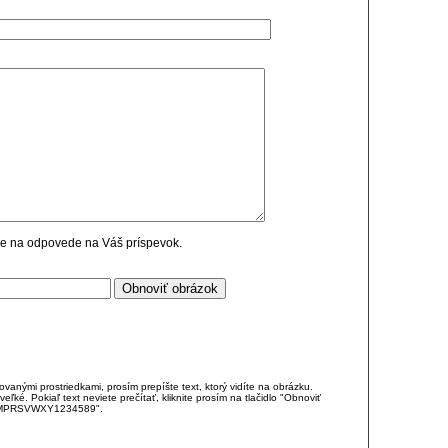
cie na odpovede na Váš príspevok.
anými prostriedkami, prosím prepíšte text, ktorý vidíte na obrázku.
é. Pokiaľ text neviete prečítať, kliknite prosím na tlačidlo "Obnoviť
DJKMPRSVWXY1234589".